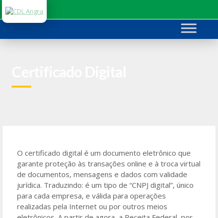
Ir
para
o
conteúdo
Certificado Digital
O certificado digital é um documento eletrônico que
garante proteção às transações online e à troca virtual
de documentos, mensagens e dados com validade
jurídica. Traduzindo: é um tipo de “CNPJ digital”, único
para cada empresa, e válida para operações
realizadas pela Internet ou por outros meios
eletrônicos. A partir de agora, a Receita Federal, por