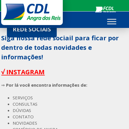
Ir
para
o
conteúdo
REDE SOCIAIS
Siga nossa rede sociail para ficar por
dentro de todas novidades e
informações!
√ INSTAGRAM
⇒
Por lá você encontra informações de:
SERVIÇOS
CONSULTAS
DÚVIDAS
CONTATO
NOVIDADES