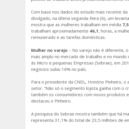
o
Com base nos dados do estudo mais recente da Pn
k
divulgado, na última segunda-feira (6), um levan
mostra que as mulheres trabalham em média
7,5
trabalham aproximadamente
46,1
, horas, a mul
remunerado e as tarefas domésticas.
Mulher no varejo
– No varejo não é diferente,
mais amplo no mercado de trabalho e no mundo do
às Micro e pequenas Empresas (Sebrae), em 201
negócios subiu 16% no país.
Para o presidente da CNDL, Honório Pinheiro, o 
setor. “Não só o segmento lojista ganha com o 
também os consumidores com novos produtos e s
destacou o Pinheiro.
A pesquisa do Sebrae mostra também que há mai
representa 31,1% do total de 23,5 milhões de e