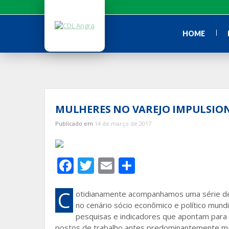
Ir
para
o
HOME
conteúdo
MULHERES NO VAREJO IMPULSIO
Publicado em
14 de março de 2017
F
T
E
S
ac
w
m
h
e
itt
ai
ar
C
otidianamente acompanhamos uma série de
no cenário sócio econômico e político mund
b
er
l
e
pesquisas e indicadores que apontam para 
o
postos de trabalho antes predominantemente masc