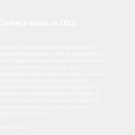
Conheça todas as CDLs
Uma das características mais importantes do
movimento lojista é seu caráter de espontaneidade
e auto-regulamentação. A iniciativa foi inteiramente
criada e desenvolvida por lojistas que
compreendiam a importância do convívio e da troca
de ideias entre empresários, para o mútuo
aprimoramento e para a formação de grupos
dedicados ao fortalecimento da classe. Assim, é
importante para os municípios a participação dos
lojistas em torno da sua própria Câmara de
Dirigentes Lojistas (CDL).
Outras CDLs