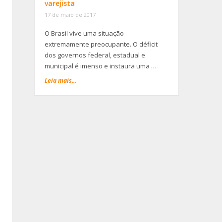
varejista
17 de maio de 2017
O Brasil vive uma situação
extremamente preocupante. O déficit
dos governos federal, estadual e
municipal é imenso e instaura uma …
Leia mais...