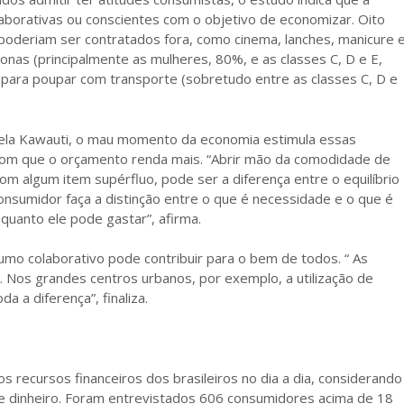
laborativas ou conscientes com o objetivo de economizar. Oito
oderiam ser contratados fora, como cinema, lanches, manicure 
ronas (principalmente as mulheres, 80%, e as classes C, D e E,
a para poupar com transporte (sobretudo entre as classes C, D e
cela Kawauti, o mau momento da economia estimula essas
 com que o orçamento renda mais. “Abrir mão da comodidade de
om algum item supérfluo, pode ser a diferença entre o equilíbrio
consumidor faça a distinção entre o que é necessidade e o que é
quanto ele pode gastar”, afirma.
sumo colaborativo pode contribuir para o bem de todos. “ As
a. Nos grandes centros urbanos, por exemplo, a utilização de
a a diferença”, finaliza.
s recursos financeiros dos brasileiros no dia a dia, considerando
e dinheiro. Foram entrevistados 606 consumidores acima de 18