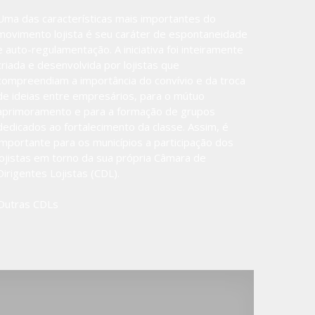
Uma das características mais importantes do
movimento lojista é seu caráter de espontaneidade
e auto-regulamentação. A iniciativa foi inteiramente
criada e desenvolvida por lojistas que
compreendiam a importância do convívio e da troca
de ideias entre empresários, para o mútuo
aprimoramento e para a formação de grupos
dedicados ao fortalecimento da classe. Assim, é
importante para os municípios a participação dos
lojistas em torno da sua própria Câmara de
Dirigentes Lojistas (CDL).
Outras CDLs