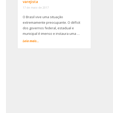
varejista
17 de maio de 2017
O Brasil vive uma situação
extremamente preocupante. O déficit
dos governos federal, estadual e
municipal é imenso e instaura uma …
Leia mais...