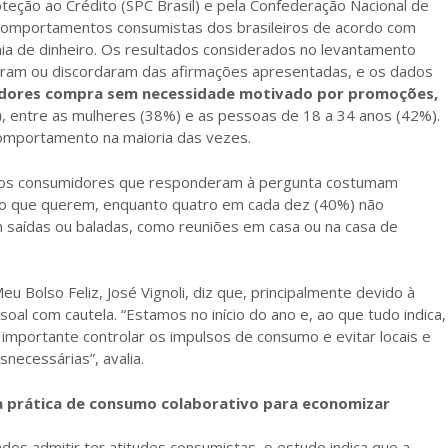
teção ao Crédito (SPC Brasil) e pela Confederação Nacional de
s comportamentos consumistas dos brasileiros de acordo com
mia de dinheiro. Os resultados considerados no levantamento
ram ou discordaram das afirmações apresentadas, e os dados
idores compra sem necessidade motivado por promoções,
)
, entre as mulheres (38%) e as pessoas de 18 a 34 anos (42%).
omportamento na maioria das vezes.
 dos consumidores que responderam à pergunta costumam
 o que querem, enquanto quatro em cada dez (40%) não
 saídas ou baladas, como reuniões em casa ou na casa de
eu Bolso Feliz, José Vignoli, diz que, principalmente devido à
oal com cautela. “Estamos no início do ano e, ao que tudo indica,
importante controlar os impulsos de consumo e evitar locais e
ecessárias”, avalia.
a prática de consumo colaborativo para economizar
os admitir ter atitudes consumistas, o estudo indica que a