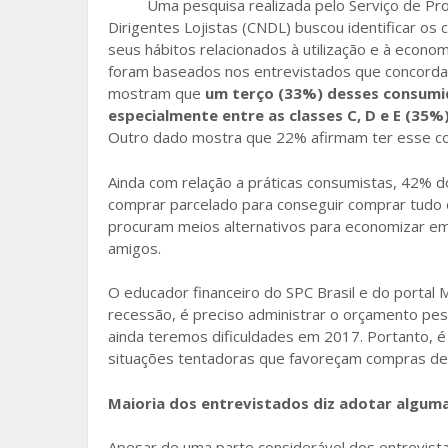
Uma pesquisa realizada pelo Serviço de Pro
o
Dirigentes Lojistas (CNDL) buscou identificar o
seus hábitos relacionados à utilização e à econo
o
foram baseados nos entrevistados que concorda
k
mostram que
um terço (33%) desses consum
especialmente entre as classes C, D e E (35%
Outro dado mostra que 22% afirmam ter esse c
Ainda com relação a práticas consumistas, 42%
comprar parcelado para conseguir comprar tudo
procuram meios alternativos para economizar em
amigos.
O educador financeiro do SPC Brasil e do portal M
recessão, é preciso administrar o orçamento pess
ainda teremos dificuldades em 2017. Portanto, é 
situações tentadoras que favoreçam compras desn
Maioria dos entrevistados diz adotar algum
Apesar de uma parte considerável dos entrevistad