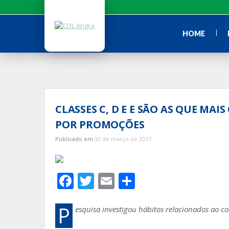
Ir
para
o
HOME
conteúdo
CLASSES C, D E E SÃO AS QUE M
POR PROMOÇÕES
Publicado em
30 de março de 2017
F
T
E
S
ac
w
m
h
e
itt
ai
ar
P
esquisa investigou hábitos relacionados ao 
b
er
l
e