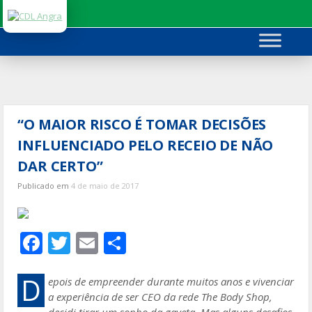
Ir
para
o
conteúdo
“O MAIOR RISCO É TOMAR DECISÕES
INFLUENCIADO PELO RECEIO DE NÃO
DAR CERTO”
Publicado em
4 de maio de 2017
F
T
E
S
ac
w
m
h
e
itt
ai
ar
D
epois de empreender durante muitos anos e vivenciar
a experiência de ser CEO da rede The Body Shop,
b
er
l
e