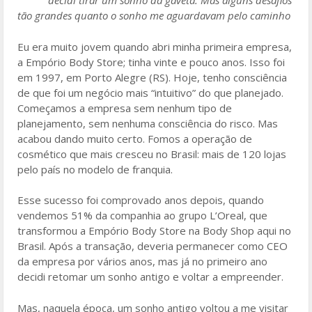
decidi tirar um sonho da gaveta. Mas alguns desafios
o
tão grandes quanto o sonho me aguardavam pelo caminho
o
Eu era muito jovem quando abri minha primeira empresa,
k
a Empório Body Store; tinha vinte e pouco anos. Isso foi
em 1997, em Porto Alegre (RS). Hoje, tenho consciência
de que foi um negócio mais “intuitivo” do que planejado.
Começamos a empresa sem nenhum tipo de
planejamento, sem nenhuma consciência do risco. Mas
acabou dando muito certo. Fomos a operação de
cosmético que mais cresceu no Brasil: mais de 120 lojas
pelo país no modelo de franquia.
Esse sucesso foi comprovado anos depois, quando
vendemos 51% da companhia ao grupo L’Oreal, que
transformou a Empório Body Store na Body Shop aqui no
Brasil. Após a transação, deveria permanecer como CEO
da empresa por vários anos, mas já no primeiro ano
decidi retomar um sonho antigo e voltar a empreender.
Mas, naquela época, um sonho antigo voltou a me visitar