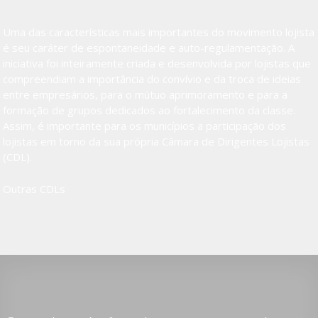
Uma das características mais importantes do movimento lojista
é seu caráter de espontaneidade e auto-regulamentação. A
iniciativa foi inteiramente criada e desenvolvida por lojistas que
compreendiam a importância do convívio e da troca de ideias
entre empresários, para o mútuo aprimoramento e para a
formação de grupos dedicados ao fortalecimento da classe.
Assim, é importante para os municípios a participação dos
lojistas em torno da sua própria Câmara de Dirigentes Lojistas
(CDL).
Outras CDLs