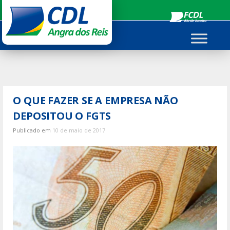
Ir
para
o
conteúdo
O QUE FAZER SE A EMPRESA NÃO
DEPOSITOU O FGTS
Publicado em
10 de maio de 2017