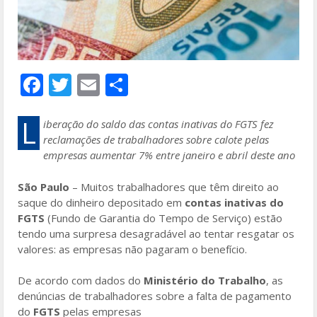
F
T
E
S
ac
w
m
h
e
itt
ai
ar
L
iberação do saldo das contas inativas do FGTS fez
reclamações de trabalhadores sobre calote pelas
b
er
l
e
empresas aumentar 7% entre janeiro e abril deste ano
o
São Paulo
– Muitos trabalhadores que têm direito ao
o
saque do dinheiro depositado em
contas inativas do
k
FGTS
(Fundo de Garantia do Tempo de Serviço) estão
tendo uma surpresa desagradável ao tentar resgatar os
valores: as empresas não pagaram o benefício.
De acordo com dados do
Ministério do Trabalho
, as
denúncias de trabalhadores sobre a falta de pagamento
do
FGTS
pelas empresas