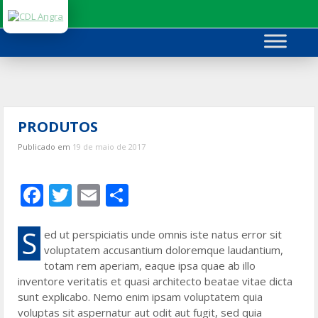
Ir
para
o
conteúdo
PRODUTOS
Publicado em
19 de maio de 2017
F
T
E
S
ac
w
m
h
e
itt
ai
ar
S
ed ut perspiciatis unde omnis iste natus error sit
voluptatem accusantium doloremque laudantium,
b
er
l
e
totam rem aperiam, eaque ipsa quae ab illo
o
inventore veritatis et quasi architecto beatae vitae dicta
sunt explicabo. Nemo enim ipsam voluptatem quia
o
voluptas sit aspernatur aut odit aut fugit, sed quia