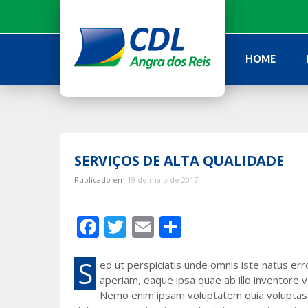
Ir
para
o
conteúdo
HOME
SERVIÇOS DE ALTA QUALIDADE
Publicado em
19 de maio de 2017
F
T
E
S
ac
w
m
h
e
itt
ai
ar
S
ed ut perspiciatis unde omnis iste natus e
aperiam, eaque ipsa quae ab illo inventore ve
b
er
l
e
Nemo enim ipsam voluptatem quia voluptas s