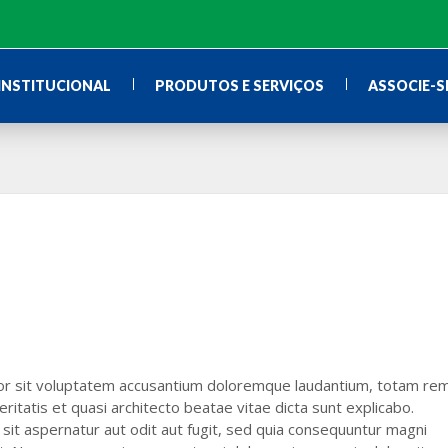
INSTITUCIONAL
PRODUTOS E SERVIÇOS
ASSOCIE-S
rror sit voluptatem accusantium doloremque laudantium, totam re
ritatis et quasi architecto beatae vitae dicta sunt explicabo.
it aspernatur aut odit aut fugit, sed quia consequuntur magni