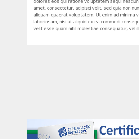
o
dolores eos qui ratione voluptatem sequi nesciun
amet, consectetur, adipisci velit, sed quia non 
o
aliquam quaerat voluptatem. Ut enim ad minima ve
k
laboriosam, nisi ut aliquid ex ea commodi conseq
velit esse quam nihil molestiae consequatur, vel i