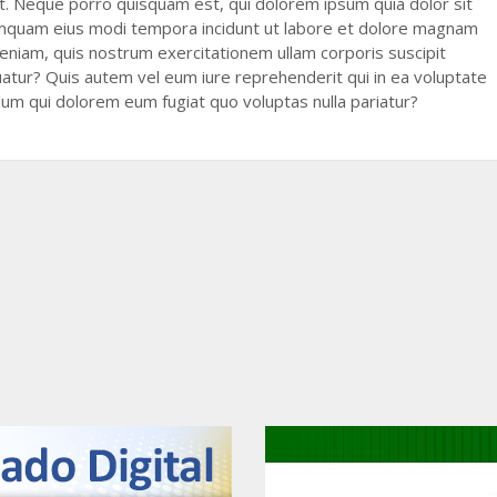
t. Neque porro quisquam est, qui dolorem ipsum quia dolor sit
numquam eius modi tempora incidunt ut labore et dolore magnam
niam, quis nostrum exercitationem ullam corporis suscipit
uatur? Quis autem vel eum iure reprehenderit qui in ea voluptate
llum qui dolorem eum fugiat quo voluptas nulla pariatur?