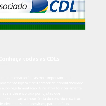
Conheça todas as CDLs
Uma das características mais importantes do
movimento lojista é seu caráter de espontaneidade
e auto-regulamentação. A iniciativa foi inteiramente
criada e desenvolvida por lojistas que
compreendiam a importância do convívio e da troca
de ideias entre empresários, para o mútuo