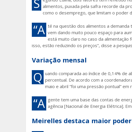
S
alimentos, puxada pela safra recorde da pr
como o desemprego, que limitam o poder de
“A
té na questão dos alimentos a demanda 
vem dando muito pouco espaço para aume
está muito claro no caso da alimentação f
isso, estão reduzindo os preços”, disse a pesqui
Variação mensal
Q
uando comparada ao índice de 0,14% de abr
percentual. De acordo com a coordenadora 
maio e abril “foi uma pressão pontual” em r
“A
gente tem uma base das contas de energia
agência [Nacional de Energia Elétrica]. E
Meirelles destaca maior pode