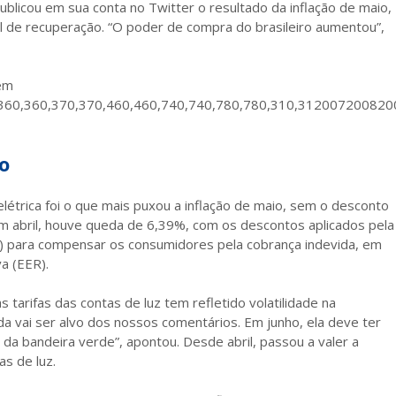
ublicou em sua conta no Twitter o resultado da inflação de maio,
l de recuperação. “O poder de compra do brasileiro aumentou”,
 em
0,360,360,370,370,460,460,740,740,780,780,310,3120072008
o
étrica foi o que mais puxou a inflação de maio, sem o desconto
Em abril, houve queda de 6,39%, com os descontos aplicados pela
el) para compensar os consumidores pela cobrança indevida, em
a (EER).
 tarifas das contas de luz tem refletido volatilidade na
da vai ser alvo dos nossos comentários. Em junho, ela deve ter
da bandeira verde”, apontou. Desde abril, passou a valer a
as de luz.