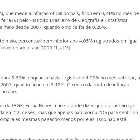
, que mede a inflação oficial do país, ficou em 0,31% no mês de
ira (9) pelo Instituto Brasileiro de Geografia e Estatística
de maio desde 2007, quando o índice foi de 0,28%.
té maio, percentual bem inferior aos 4,05% registrados em igual
 maio desde o ano 2000 (1,41%).
 para 3,60%, enquanto havia registrado 4,08% no mês anterior, a
2007, quando ficou em 3,18%. O centro da meta de inflação
 no ano.
 do IBGE, Eulina Nunes, não se pode dizer que o brasileiro já
ada em 12 meses, mas que apenas não piorou. “Dá para sentir no
compra as mesmas pagando menos por elas. Isso não está
no movimento descendente da inflação: a queda nos preços dos