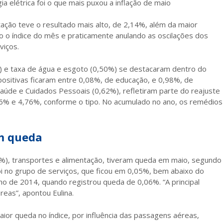
 elétrica foi o que mais puxou a inflação de maio
tação teve o resultado mais alto, de 2,14%, além da maior
do o índice do mês e praticamente anulando as oscilações dos
viços.
) e taxa de água e esgoto (0,50%) se destacaram dentro do
ositivas ficaram entre 0,08%, de educação, e 0,98%, de
aúde e Cuidados Pessoais (0,62%), refletiram parte do reajuste
,36% e 4,76%, conforme o tipo. No acumulado no ano, os remédios
m queda
6%), transportes e alimentação, tiveram queda em maio, segundo
i no grupo de serviços, que ficou em 0,05%, bem abaixo do
lho de 2014, quando registrou queda de 0,06%. “A principal
reas”, apontou Eulina.
ior queda no índice, por influência das passagens aéreas,