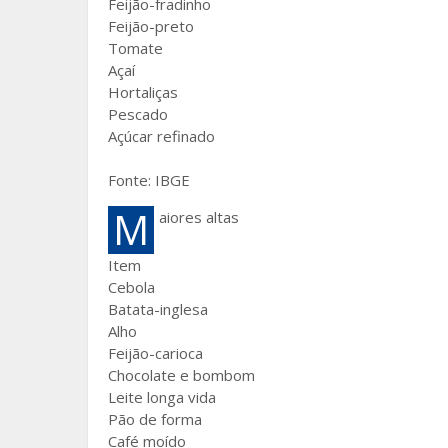
Feijão-fradinho
Feijão-preto
Tomate
Açaí
Hortaliças
Pescado
Açúcar refinado
Fonte: IBGE
M
aiores altas
Item
Cebola
Batata-inglesa
Alho
Feijão-carioca
Chocolate e bombom
Leite longa vida
Pão de forma
Café moído