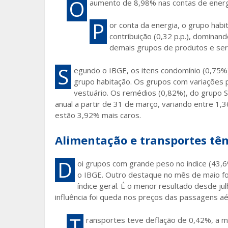
O
aumento de 8,98% nas contas de energia
P
or conta da energia, o grupo habi
contribuição (0,32 p.p.), dominan
demais grupos de produtos e ser
S
egundo o IBGE, os itens condomínio (0,75%
grupo habitação. Os grupos com variações p
vestuário. Os remédios (0,82%), do grupo S
anual a partir de 31 de março, variando entre 1
estão 3,92% mais caros.
Alimentação e transportes tê
D
oi grupos com grande peso no índice (43,
o IBGE. Outro destaque no mês de maio fo
índice geral. É o menor resultado desde ju
influência foi queda nos preços das passagens aé
T
ransportes teve deflação de 0,42%, a ma