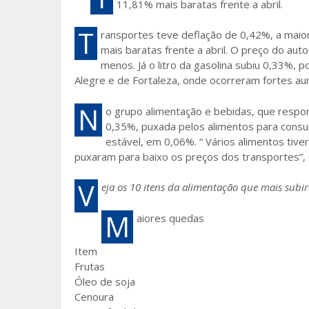
11,81% mais baratas frente a abril.
T
ransportes teve deflação de 0,42%, a maior
mais baratas frente a abril. O preço do aut
menos. Já o litro da gasolina subiu 0,33%, 
Alegre e de Fortaleza, onde ocorreram fortes a
N
o grupo alimentação e bebidas, que respon
0,35%, puxada pelos alimentos para consum
estável, em 0,06%. “ Vários alimentos ti
puxaram para baixo os preços dos transportes”, 
V
eja os 10 itens da alimentação que mais sub
M
aiores quedas
Item
Frutas
Óleo de soja
Cenoura