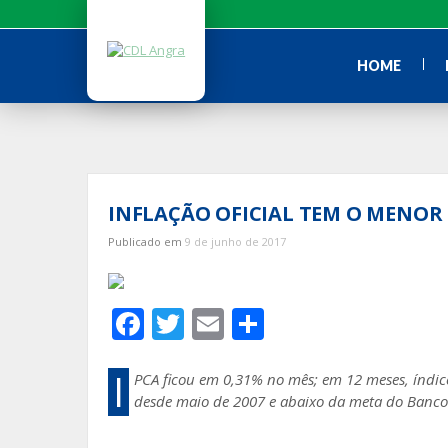
Ir
para
o
HOME
conteúdo
INFLAÇÃO OFICIAL TEM O MENOR
Publicado em
9 de junho de 2017
F
T
E
S
ac
w
m
h
e
itt
ai
ar
I
PCA ficou em 0,31% no mês; em 12 meses, índi
desde maio de 2007 e abaixo da meta do Banco
b
er
l
e
o