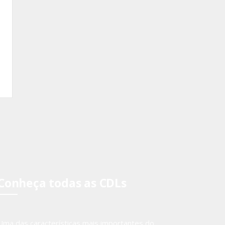
Conheça todas as CDLs
Uma das características mais importantes do