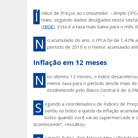
o
Í
ndice de Preços ao Consumidor – Amplo (IPCA)
k
maio, segundo dados divulgados nesta sexta-fe
(
IBGE
). Esta é a taxa mais baixa para o mês 
N
o acumulado do ano, o IPCA foi de 1,42% a
período de 2016 e o menor acumulado até
Inflação em 12 meses
N
os últimos 12 meses, o índice desacelerou
menor taxa para o período desde maio de 
estabelecido pelo Banco Central é de 4,5%
S
egundo a coordenadora de Índices de Preços
sentiu no bolso a queda da inflação acumul
bolso quando você vai ao supermercado e 
acontecendo”, ressaltou.
egundo Eulina, dois fatores têm refletido 