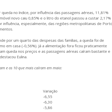
 queda no índice, por influência das passagens aéreas, 11,81%
omóvel novo caiu 0,85% e o litro do etanol passou a custar 2,17%
por influência, especialmente, das regiões metropolitanas de Port
umentos.
de por um quarto das despesas das famílias, a queda foi de
o em casa (-0,56%). Já a alimentação fora ficou praticamente
veram queda nos preços e as passagens aéreas caíram bastante e
destacou Eulina.
iram e os 10 que mais caíram em maio:
Variação
-6,55
-6,30
-5,86