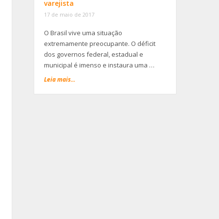
varejista
17 de maio de 2017
O Brasil vive uma situação
extremamente preocupante. O déficit
dos governos federal, estadual e
municipal é imenso e instaura uma …
Leia mais...