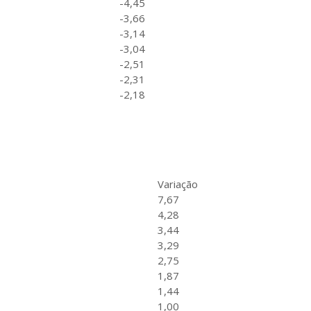
-4,45
-3,66
-3,14
-3,04
-2,51
-2,31
-2,18
Variação
7,67
4,28
3,44
3,29
2,75
1,87
1,44
1,00