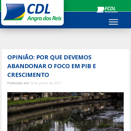
Ir
para
o
conteúdo
OPINIÃO: POR QUE DEVEMOS
ABANDONAR O FOCO EM PIB E
CRESCIMENTO
Publicado em
19 de junho de 2017