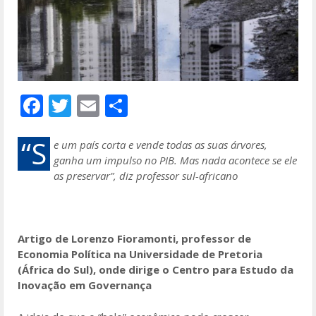
F
T
E
S
ac
w
m
h
e
itt
ai
ar
“S
e um país corta e vende todas as suas árvores,
ganha um impulso no PIB. Mas nada acontece se ele
b
er
l
e
as preservar”, diz professor sul-africano
o
o
k
Artigo de Lorenzo Fioramonti, professor de
Economia Política na Universidade de Pretoria
(África do Sul), onde dirige o Centro para Estudo da
Inovação em Governança