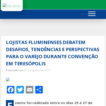
Ir
para
o
conteúdo
LOJISTAS FLUMINENSES DEBATEM
DESAFIOS, TENDÊNCIAS E PERSPECTIVAS
PARA O VAREJO DURANTE CONVENÇÃO
EM TERESÓPOLIS
Publicado em
30 de agosto de 2017
F
T
E
S
ac
w
m
h
e
itt
ai
ar
E
vento foi realizado entre os dias 25 e 27 de