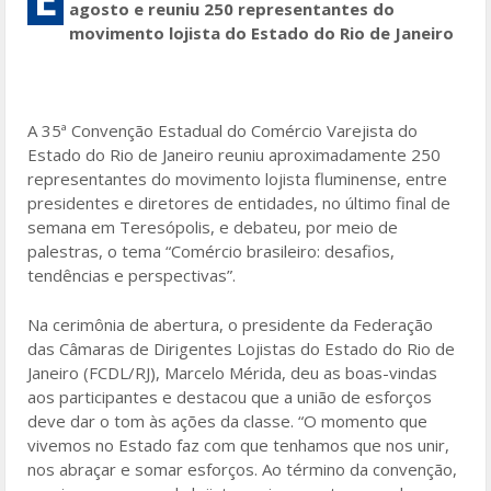
agosto e reuniu 250 representantes do
b
er
l
e
movimento lojista do Estado do Rio de Janeiro
o
o
k
A 35ª Convenção Estadual do Comércio Varejista do
Estado do Rio de Janeiro reuniu aproximadamente 250
representantes do movimento lojista fluminense, entre
presidentes e diretores de entidades, no último final de
semana em Teresópolis, e debateu, por meio de
palestras, o tema “Comércio brasileiro: desafios,
tendências e perspectivas”.
Na cerimônia de abertura, o presidente da Federação
das Câmaras de Dirigentes Lojistas do Estado do Rio de
Janeiro (FCDL/RJ), Marcelo Mérida, deu as boas-vindas
aos participantes e destacou que a união de esforços
deve dar o tom às ações da classe. “O momento que
vivemos no Estado faz com que tenhamos que nos unir,
nos abraçar e somar esforços. Ao término da convenção,