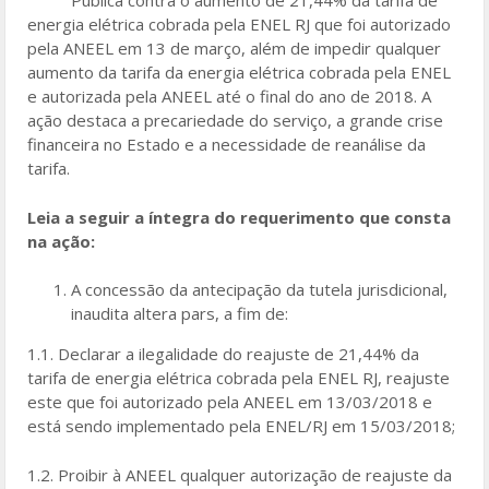
Pública contra o aumento de 21,44% da tarifa de
o
energia elétrica cobrada pela ENEL RJ que foi autorizado
pela ANEEL em 13 de março, além de impedir qualquer
o
aumento da tarifa da energia elétrica cobrada pela ENEL
k
e autorizada pela ANEEL até o final do ano de 2018. A
ação destaca a precariedade do serviço, a grande crise
financeira no Estado e a necessidade de reanálise da
tarifa.
Leia a seguir a íntegra do requerimento que consta
na ação:
A concessão da antecipação da tutela jurisdicional,
inaudita altera pars, a fim de:
1.1. Declarar a ilegalidade do reajuste de 21,44% da
tarifa de energia elétrica cobrada pela ENEL RJ, reajuste
este que foi autorizado pela ANEEL em 13/03/2018 e
está sendo implementado pela ENEL/RJ em 15/03/2018;
1.2. Proibir à ANEEL qualquer autorização de reajuste da