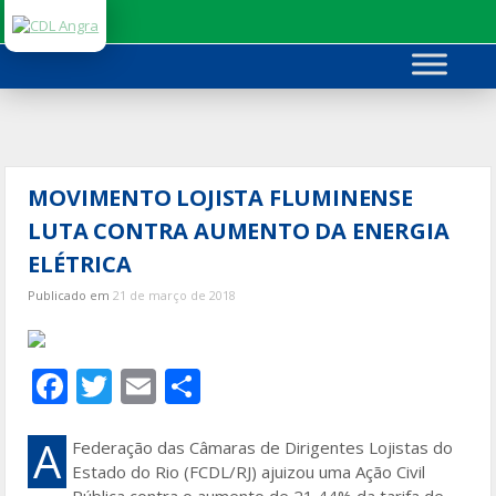
Ir
para
o
conteúdo
MOVIMENTO LOJISTA FLUMINENSE
LUTA CONTRA AUMENTO DA ENERGIA
ELÉTRICA
Publicado em
21 de março de 2018
F
T
E
S
ac
w
m
h
e
itt
ai
ar
A
Federação das Câmaras de Dirigentes Lojistas do
Estado do Rio (FCDL/RJ) ajuizou uma Ação Civil
b
er
l
e