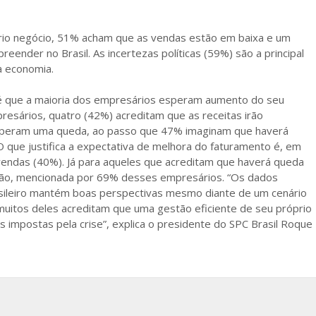
prio negócio, 51% acham que as vendas estão em baixa e um
reender no Brasil. As incertezas políticas (59%) são a principal
a economia.
é que a maioria dos empresários esperam aumento do seu
esários, quatro (42%) acreditam que as receitas irão
speram uma queda, ao passo que 47% imaginam que haverá
O que justifica a expectativa de melhora do faturamento é, em
 vendas (40%). Já para aqueles que acreditam que haverá queda
razão, mencionada por 69% desses empresários. “Os dados
ileiro mantém boas perspectivas mesmo diante de um cenário
 muitos deles acreditam que uma gestão eficiente de seu próprio
s impostas pela crise”, explica o presidente do SPC Brasil Roque