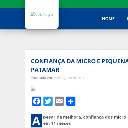
Ir
para
o
HOME
conteúdo
CONFIANÇA DA MICRO E PEQUENA
PATAMAR
Publicado em
15 de agosto de 2018
F
T
E
S
ac
w
m
h
e
itt
ai
ar
A
pesar da melhora, confiança dos micr
em 11 meses
b
er
l
e