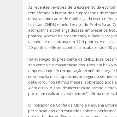
o
As recentes revisões de crescimento da economi
têm afetado o humor dos empresários de menor 
o
mostra o Indicador de Confiança da Micro e Pequ
k
Lojistas (CNDL) e pelo Serviço de Proteção ao Cré
acompanha a confiança desses empresários fico
pontos). Apesar do crescimento, o dado alcança
quando se encontrava em 47,4 pontos. A escala d
50 pontos refletem confiança e, abaixo dos 50 
Na avaliação do presidente da CNDL, José Cesar 
sob controle e manutenção dos juros em baixo pa
empresariado. “A recuperação econômica segue l
uma reação mais rápida neste segundo semestre.
deteriorou nos últimos meses, sobretudo após a
Além disso, o grau de incerteza no campo eleito
porte em realizar investimentos”, afirma o presi
O Indicador de Confia da Micro e Pequena Empre
percepção dos entrevistados sobre a performan
pelo Indicador de Expectativas, que mensura as