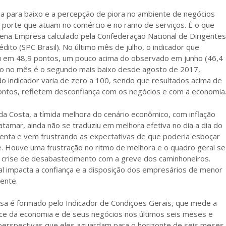
a para baixo e a percepção de piora no ambiente de negócios
porte que atuam no comércio e no ramo de serviços. É o que
ena Empresa calculado pela Confederação Nacional de Dirigentes
dito (SPC Brasil). No último mês de julho, o indicador que
u em 48,9 pontos, um pouco acima do observado em junho (46,4
do no mês é o segundo mais baixo desde agosto de 2017,
o indicador varia de zero a 100, sendo que resultados acima de
pontos, refletem desconfiança com os negócios e com a economia
da Costa, a tímida melhora do cenário econômico, com inflação
tamar, ainda não se traduziu em melhora efetiva no dia a dia do
enta e vem frustrando as expectativas de que poderia esboçar
 Houve uma frustração no ritmo de melhora e o quadro geral se
 crise de desabastecimento com a greve dos caminhoneiros.
ral impacta a confiança e a disposição dos empresários de menor
dente.
sa é formado pelo Indicador de Condições Gerais, que mede a
ce da economia e de seus negócios nos últimos seis meses e
 perspectivas que eles aguardam para o horizonte de seis meses