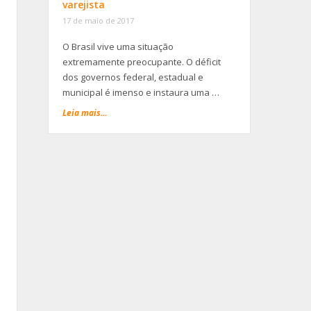
varejista
17 de maio de 2017
O Brasil vive uma situação
extremamente preocupante. O déficit
dos governos federal, estadual e
municipal é imenso e instaura uma …
Leia mais...
.