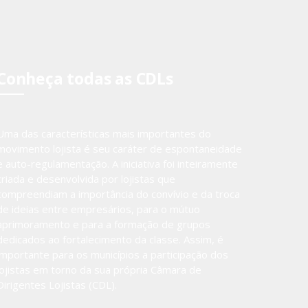
Conheça todas as CDLs
Uma das características mais importantes do
movimento lojista é seu caráter de espontaneidade
e auto-regulamentação. A iniciativa foi inteiramente
criada e desenvolvida por lojistas que
compreendiam a importância do convívio e da troca
de ideias entre empresários, para o mútuo
aprimoramento e para a formação de grupos
dedicados ao fortalecimento da classe. Assim, é
importante para os municípios a participação dos
lojistas em torno da sua própria Câmara de
Dirigentes Lojistas (CDL).