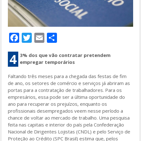
F
T
E
S
ac
w
m
h
e
itt
ai
ar
4
3% dos que vão contratar pretendem
empregar temporários
b
er
l
e
o
Faltando três meses para a chegada das festas de fim
de ano, os setores de comércio e serviços já abriram as
o
portas para a contratação de trabalhadores. Para os
k
empresários, essa pode ser a última oportunidade do
ano para recuperar os prejuízos, enquanto os
profissionais desempregados veem nesse período a
chance de voltar ao mercado de trabalho. Uma pesquisa
feita nas capitais e interior do país pela Confederação
Nacional de Dirigentes Lojistas (CNDL) e pelo Serviço de
Proteção ao Crédito (SPC Brasil) estima que, pelos