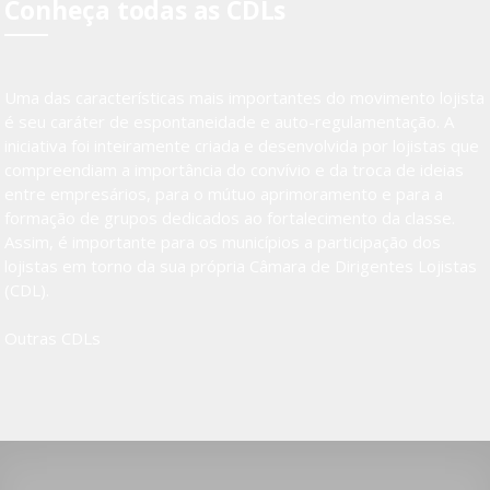
Conheça todas as CDLs
Uma das características mais importantes do movimento lojista
é seu caráter de espontaneidade e auto-regulamentação. A
iniciativa foi inteiramente criada e desenvolvida por lojistas que
compreendiam a importância do convívio e da troca de ideias
entre empresários, para o mútuo aprimoramento e para a
formação de grupos dedicados ao fortalecimento da classe.
Assim, é importante para os municípios a participação dos
lojistas em torno da sua própria Câmara de Dirigentes Lojistas
(CDL).
Outras CDLs