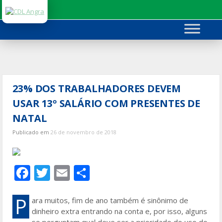
Ir
para
o
conteúdo
23% DOS TRABALHADORES DEVEM
USAR 13º SALÁRIO COM PRESENTES DE
NATAL
Publicado em
26 de novembro de 2018
F
T
E
S
ac
w
m
h
e
itt
ai
ar
P
ara muitos, fim de ano também é sinônimo de
dinheiro extra entrando na conta e, por isso, alguns
b
er
l
e