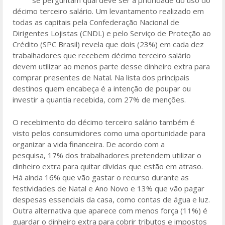
se perguntam qual deve ser a prioridade do uso do
o
décimo terceiro salário. Um levantamento realizado em
todas as capitais pela Confederação Nacional de
o
Dirigentes Lojistas (CNDL) e pelo Serviço de Proteção ao
k
Crédito (SPC Brasil) revela que dois (23%) em cada dez
trabalhadores que recebem décimo terceiro salário
devem utilizar ao menos parte desse dinheiro extra para
comprar presentes de Natal. Na lista dos principais
destinos quem encabeça é a intenção de poupar ou
investir a quantia recebida, com 27% de menções.
O recebimento do décimo terceiro salário também é
visto pelos consumidores como uma oportunidade para
organizar a vida financeira. De acordo com a
pesquisa, 17% dos trabalhadores pretendem utilizar o
dinheiro extra para quitar dívidas que estão em atraso.
Há ainda 16% que vão gastar o recurso durante as
festividades de Natal e Ano Novo e 13% que vão pagar
despesas essenciais da casa, como contas de água e luz.
Outra alternativa que aparece com menos força (11%) é
guardar o dinheiro extra para cobrir tributos e impostos