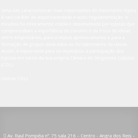
Uma das características mais importantes do movimento lojista
é seu caráter de espontaneidade e auto-regulamentação. A
iniciativa foi inteiramente criada e desenvolvida por lojistas que
compreendiam a importância do convívio e da troca de ideias
entre empresários, para o mútuo aprimoramento e para a
formação de grupos dedicados ao fortalecimento da classe.
Assim, é importante para os municípios a participação dos
lojistas em torno da sua própria Câmara de Dirigentes Lojistas
(CDL).
Outras CDLs
Av. Raul Pompéia nº. 75 sala 216 – Centro - Angra dos Reis -