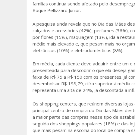
famílias continua sendo afetado pelo desemprego
Roque Pellizzaro Junior.
A pesquisa ainda revela que no Dia das Mães de
calçados e acessórios (42%), perfumes (36%), co
por flores (15%), maquiagem (13%), ida a restaura
médio mais elevado e, que pesam mais no orçam
eletrônicos (10%) e eletrodomésticos (8%).
Em média, cada cliente deve adquirir entre um e
presenteada para descobrir o que ela deseja ga
faixa de R$ 75 a R$ 150 com os presentes. Já con
desembolsar R$ 198,79, cifra superior à média 
representa uma alta de 24%, já descontada a inf
Os shopping centers, que reúnem diversas loja
principal centro de compra do Dia das Mães des
a maior parte das compras nesse tipo de estabe
seguida dos shoppings populares (18%) e das lo
que mais pesam na escolha do local de compra s