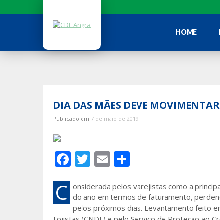
Ir
para
o
HOME
conteúdo
DIA DAS MÃES DEVE MOVIMENTAR 
Publicado em
7 de maio de 2019
F
T
E
S
ac
w
m
h
e
itt
ai
ar
C
onsiderada pelos varejistas como a princi
do ano em termos de faturamento, perdend
b
er
l
e
pelos próximos dias. Levantamento feito em
o
Lojistas (CNDL) e pelo Serviço de Proteção ao C