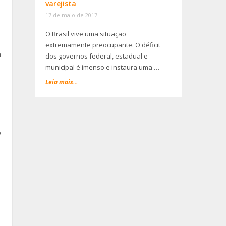
varejista
17 de maio de 2017
O Brasil vive uma situação
extremamente preocupante. O déficit
a
dos governos federal, estadual e
municipal é imenso e instaura uma …
Leia mais...
o