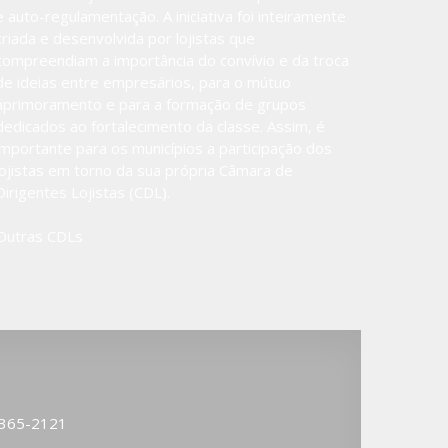
e auto-regulamentação. A iniciativa foi inteiramente
criada e desenvolvida por lojistas que
compreendiam a importância do convívio e da troca
de ideias entre empresários, para o mútuo
aprimoramento e para a formação de grupos
dedicados ao fortalecimento da classe. Assim, é
importante para os municípios a participação dos
lojistas em torno da sua própria Câmara de
Dirigentes Lojistas (CDL).
Outras CDLs
3365-2121