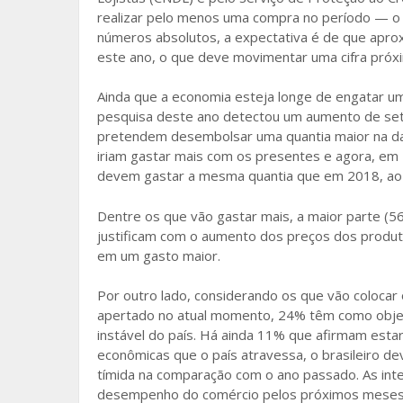
realizar pelo menos uma compra no período — o
o
números absolutos, a expectativa é de que apro
k
este ano, o que deve movimentar uma cifra próx
Ainda que a economia esteja longe de engatar u
pesquisa deste ano detectou um aumento de set
pretendem desembolsar uma quantia maior na d
iriam gastar mais com os presentes e agora, e
devem gastar a mesma quantia que em 2018, ao
Dentre os que vão gastar mais, a maior parte (
justificam com o aumento dos preços dos produ
em um gasto maior.
Por outro lado, considerando os que vão colocar
apertado no atual momento, 24% têm como obje
instável do país. Há ainda 11% que afirmam est
econômicas que o país atravessa, o brasileiro d
tímida na comparação com o ano passado. As int
desempenho do comércio pelos próximos meses