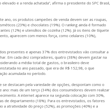
 elevado e a renda achatada”, afirma o presidente do SPC Brasil,
ste ano, os produtos campeões de venda devem ser as roupas,
sméticos (23%) e chocolates (19%). O ranking ainda é formado
ntes (12%) e utensílios de cozinha (12%). Já os itens de tíquete
ento, aparecem com menos força, como celulares (10%),
 dois presentes e apenas 37% dos entrevistados vão consultar a
nhar. Em cada dez compradores, quatro (38%) devem gastar na
siderando a média total de gastos, o brasileiro deve
constatada no ano passado, que era de R$ 152,98, o que
lação acumulada no período.
s e se destacam pela variedade de opções, despontam como o
te ano: mais de um terço (34%) dos consumidores devem realizar
lecimento. A internet aparece na segunda colocação com 30%,
jas de departamento (18%). Para os entrevistados, os fatores
ão a atratividade do preço (52%), as promoções (40%) e a