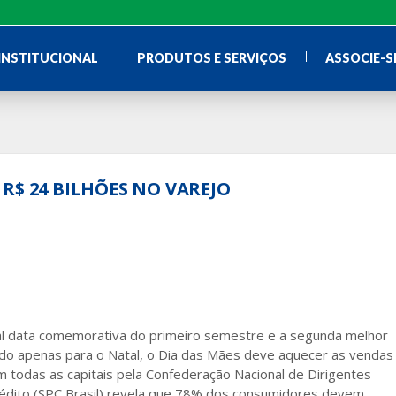
INSTITUCIONAL
PRODUTOS E SERVIÇOS
ASSOCIE-S
R$ 24 BILHÕES NO VAREJO
pal data comemorativa do primeiro semestre e a segunda melhor
o apenas para o Natal, o Dia das Mães deve aquecer as vendas
 todas as capitais pela Confederação Nacional de Dirigentes
rédito (SPC Brasil) revela que 78% dos consumidores devem