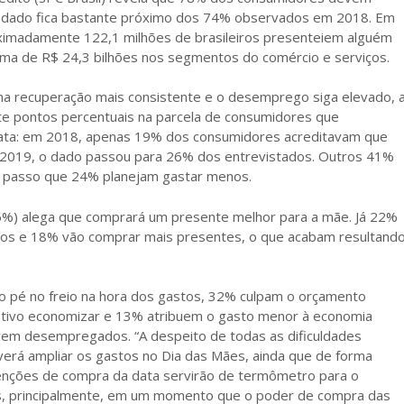
 dado fica bastante próximo dos 74% observados em 2018. Em
ximadamente 122,1 milhões de brasileiros presenteiem alguém
ima de R$ 24,3 bilhões nos segmentos do comércio e serviços.
ma recuperação mais consistente e o desemprego siga elevado, 
e pontos percentuais na parcela de consumidores que
ata: em 2018, apenas 19% dos consumidores acreditavam que
m 2019, o dado passou para 26% dos entrevistados. Outros 41%
 passo que 24% planejam gastar menos.
56%) alega que comprará um presente melhor para a mãe. Já 22%
tos e 18% vão comprar mais presentes, o que acabam resultand
 o pé no freio na hora dos gastos, 32% culpam o orçamento
tivo economizar e 13% atribuem o gasto menor à economia
arem desempregados. “A despeito de todas as dificuldades
everá ampliar os gastos no Dia das Mães, ainda que de forma
enções de compra da data servirão de termômetro para o
, principalmente, em um momento que o poder de compra das