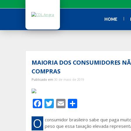
Ir
para
o
HOME
conteúdo
MAIORIA DOS CONSUMIDORES NÃ
COMPRAS
Publicado em
30 de maio de 2019
F
T
E
S
ac
w
m
h
e
itt
ai
ar
O
consumidor brasileiro sabe que paga muit
peso que essa taxação elevada representa
b
er
l
e