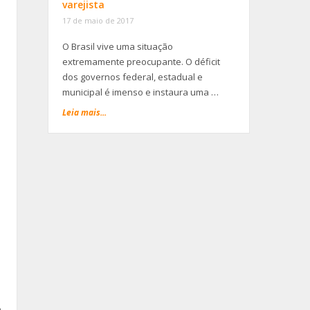
varejista
17 de maio de 2017
O Brasil vive uma situação
extremamente preocupante. O déficit
dos governos federal, estadual e
municipal é imenso e instaura uma …
Leia mais...
o