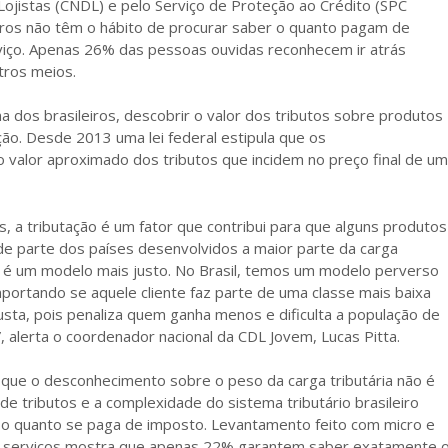
Lojistas (CNDL) e pelo Serviço de Proteção ao Crédito (SPC
iros não têm o hábito de procurar saber o quanto pagam de
viço. Apenas 26% das pessoas ouvidas reconhecem ir atrás
tros meios.
 dos brasileiros, descobrir o valor dos tributos sobre produtos
ção. Desde 2013 uma lei federal estipula que os
o valor aproximado dos tributos que incidem no preço final de um
 a tributação é um fator que contribui para que alguns produtos
 parte dos países desenvolvidos a maior parte da carga
ue é um modelo mais justo. No Brasil, temos um modelo perverso
ortando se aquele cliente faz parte de uma classe mais baixa
njusta, pois penaliza quem ganha menos e dificulta a população de
, alerta o coordenador nacional da CDL Jovem, Lucas Pitta.
que o desconhecimento sobre o peso da carga tributária não é
de tributos e a complexidade do sistema tributário brasileiro
o quanto se paga de imposto. Levantamento feito com micro e
 serviços mostra que apenas 22% garantem saber exatamente 