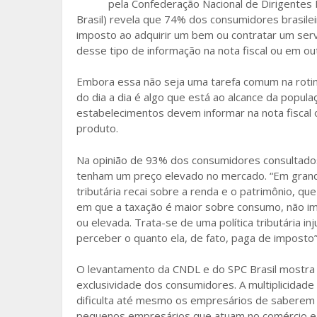
pela Confederação Nacional de Dirigentes 
o
Brasil) revela que 74% dos consumidores brasile
imposto ao adquirir um bem ou contratar um ser
o
desse tipo de informação na nota fiscal ou em ou
k
Embora essa não seja uma tarefa comum na rotina
do dia a dia é algo que está ao alcance da popula
estabelecimentos devem informar na nota fiscal 
produto.
Na opinião de 93% dos consumidores consultados,
tenham um preço elevado no mercado. “Em grande
tributária recai sobre a renda e o patrimônio, q
em que a taxação é maior sobre consumo, não imp
ou elevada. Trata-se de uma política tributária i
perceber o quanto ela, de fato, paga de imposto”
O levantamento da CNDL e do SPC Brasil mostra 
exclusividade dos consumidores. A multiplicidade 
dificulta até mesmo os empresários de saberem 
pequenos empresários que atuam no comércio e