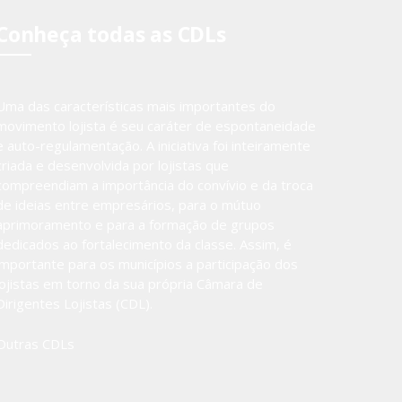
Conheça todas as CDLs
Uma das características mais importantes do
movimento lojista é seu caráter de espontaneidade
e auto-regulamentação. A iniciativa foi inteiramente
criada e desenvolvida por lojistas que
compreendiam a importância do convívio e da troca
de ideias entre empresários, para o mútuo
aprimoramento e para a formação de grupos
dedicados ao fortalecimento da classe. Assim, é
importante para os municípios a participação dos
lojistas em torno da sua própria Câmara de
Dirigentes Lojistas (CDL).
Outras CDLs