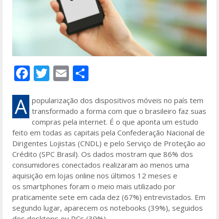
F
T
E
S
ac
w
m
h
e
itt
ai
ar
A
popularização dos dispositivos móveis no país tem
transformado a forma com que o brasileiro faz suas
b
er
l
e
compras pela internet. É o que aponta um estudo
o
feito em todas as capitais pela Confederação Nacional de
Dirigentes Lojistas (CNDL) e pelo Serviço de Proteção ao
o
Crédito (SPC Brasil). Os dados mostram que 86% dos
k
consumidores conectados realizaram ao menos uma
aquisição em lojas online nos últimos 12 meses e
os smartphones foram o meio mais utilizado por
praticamente sete em cada dez (67%) entrevistados. Em
segundo lugar, aparecem os notebooks (39%), seguidos
dos desktops ou PCs (39%).