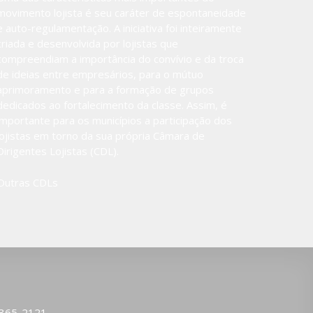
movimento lojista é seu caráter de espontaneidade
e auto-regulamentação. A iniciativa foi inteiramente
criada e desenvolvida por lojistas que
compreendiam a importância do convívio e da troca
de ideias entre empresários, para o mútuo
aprimoramento e para a formação de grupos
dedicados ao fortalecimento da classe. Assim, é
importante para os municípios a participação dos
lojistas em torno da sua própria Câmara de
Dirigentes Lojistas (CDL).
Outras CDLs
3365-2121