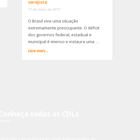
varejista
17 de maio de 2017
O Brasil vive uma situação
extremamente preocupante. O déficit
dos governos federal, estadual e
municipal é imenso e instaura uma …
Leia mais...
Conheça todas as CDLs
Uma das características mais importantes do