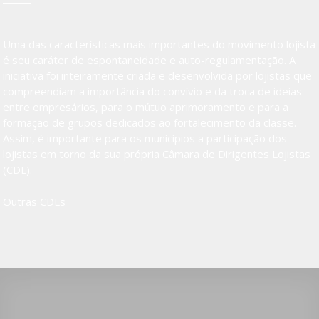
Uma das características mais importantes do movimento lojista
é seu caráter de espontaneidade e auto-regulamentação. A
iniciativa foi inteiramente criada e desenvolvida por lojistas que
compreendiam a importância do convívio e da troca de ideias
entre empresários, para o mútuo aprimoramento e para a
formação de grupos dedicados ao fortalecimento da classe.
Assim, é importante para os municípios a participação dos
lojistas em torno da sua própria Câmara de Dirigentes Lojistas
(CDL).
Outras CDLs