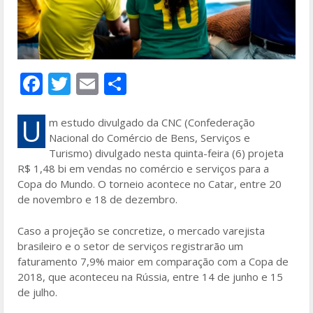
F
T
E
S
ac
w
m
h
e
itt
ai
ar
U
m estudo divulgado da CNC (Confederação
Nacional do Comércio de Bens, Serviços e
b
er
l
e
Turismo) divulgado nesta quinta-feira (6) projeta
o
R$ 1,48 bi em vendas no comércio e serviços para a
Copa do Mundo. O torneio acontece no Catar, entre 20
o
de novembro e 18 de dezembro.
k
Caso a projeção se concretize, o mercado varejista
brasileiro e o setor de serviços registrarão um
faturamento 7,9% maior em comparação com a Copa de
2018, que aconteceu na Rússia, entre 14 de junho e 15
de julho.