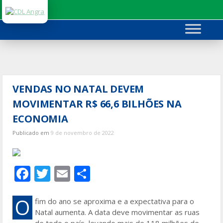
Ir
para
o
conteúdo
VENDAS NO NATAL DEVEM
MOVIMENTAR R$ 66,6 BILHÕES NA
ECONOMIA
Publicado em
9 de novembro de 2022
F
T
E
S
ac
w
m
h
e
itt
ai
ar
O
fim do ano se aproxima e a expectativa para o
Natal aumenta. A data deve movimentar as ruas
b
er
l
e