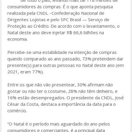
de todo o país, levando mais de 118 milhões de
o
consumidores às compras. É o que aponta pesquisa
realizada pela CNDL –Confederação Nacional de
o
Dirigentes Lojistas e pelo SPC Brasil — Serviço de
k
Proteção ao Crédito. De acordo com o levantamento, o
Natal deste ano deve injetar R$ 66,6 bilhões na
economia.
Percebe-se uma estabilidade na intenção de compras
quando comparado ao ano passado, 73% pretendem dar
presente(s) para outras pessoas no Natal deste ano (em
2021, eram 77%).
Entre os que não vão presentear, 30% afirmam não
gostar ou não ter o costume, 28% não têm dinheiro, e
16% estão desempregados. O presidente da CNDL, José
César da Costa, destaca a importância da data para o
comércio.
“O Natal é o período mais aguardado do ano pelos
consumidores e comerciantes, é a principal data