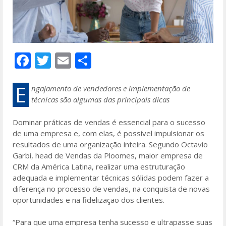
F
T
E
S
ac
w
m
h
e
itt
ai
ar
E
ngajamento de vendedores e implementação de
técnicas são algumas das principais dicas
b
er
l
e
o
Dominar práticas de vendas é essencial para o sucesso
de uma empresa e, com elas, é possível impulsionar os
o
resultados de uma organização inteira. Segundo Octavio
k
Garbi, head de Vendas da Ploomes, maior empresa de
CRM da América Latina, realizar uma estruturação
adequada e implementar técnicas sólidas podem fazer a
diferença no processo de vendas, na conquista de novas
oportunidades e na fidelização dos clientes.
“Para que uma empresa tenha sucesso e ultrapasse suas