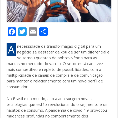
F
T
E
S
ac
w
m
h
e
itt
ai
ar
A
necessidade da transformação digital para um
negócio se destacar deixou de ser um diferencial e
b
er
l
e
se tornou questão de sobrevivência para as
o
marcas no mercado do varejo. O setor está cada vez
mais competitivo e repleto de possibilidades, com a
o
multiplicidade de canais de compra e de comunicação
k
para manter o relacionamento com um novo perfil de
consumidor.
No Brasil e no mundo, ano a ano surgem novas
tecnologias que estão revolucionando o segmento e os
hábitos de consumo. A pandemia de covid-19 provocou
mudanças profundas no comportamento dos