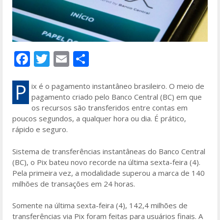
F
T
E
S
ac
w
m
h
e
itt
ai
ar
P
ix é o pagamento instantâneo brasileiro. O meio de
pagamento criado pelo Banco Central (BC) em que
b
er
l
e
os recursos são transferidos entre contas em
o
poucos segundos, a qualquer hora ou dia. É prático,
rápido e seguro.
o
k
Sistema de transferências instantâneas do Banco Central
(BC), o Pix bateu novo recorde na última sexta-feira (4).
Pela primeira vez, a modalidade superou a marca de 140
milhões de transações em 24 horas.
Somente na última sexta-feira (4), 142,4 milhões de
transferências via Pix foram feitas para usuários finais. A