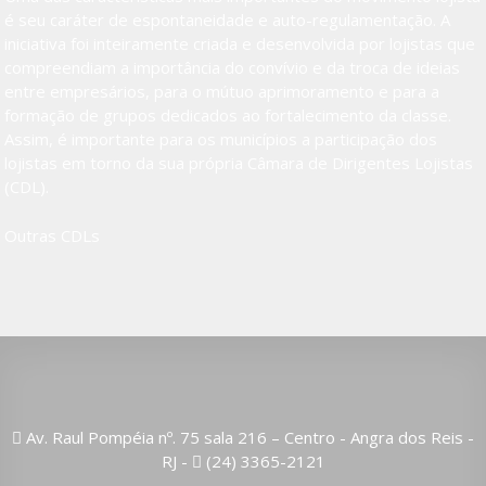
é seu caráter de espontaneidade e auto-regulamentação. A
iniciativa foi inteiramente criada e desenvolvida por lojistas que
compreendiam a importância do convívio e da troca de ideias
entre empresários, para o mútuo aprimoramento e para a
formação de grupos dedicados ao fortalecimento da classe.
Assim, é importante para os municípios a participação dos
lojistas em torno da sua própria Câmara de Dirigentes Lojistas
(CDL).
Outras CDLs
Av. Raul Pompéia nº. 75 sala 216 – Centro - Angra dos Reis -
RJ -
(24) 3365-2121