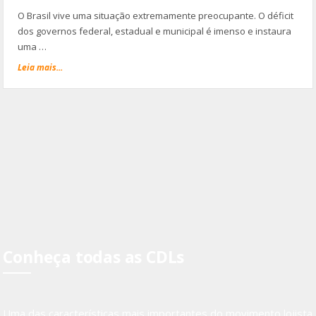
O Brasil vive uma situação extremamente preocupante. O déficit
dos governos federal, estadual e municipal é imenso e instaura
uma …
Leia mais...
Conheça todas as CDLs
Uma das características mais importantes do movimento lojista