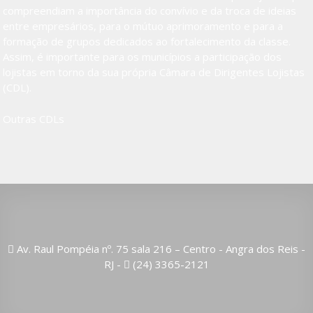
compreendiam a importância do convívio e da troca de ideias
entre empresários, para o mútuo aprimoramento e para a
formação de grupos dedicados ao fortalecimento da classe.
Assim, é importante para os municípios a participação dos
lojistas em torno da sua própria Câmara de Dirigentes Lojistas
(CDL).
Outras CDLs
Av. Raul Pompéia nº. 75 sala 216 – Centro - Angra dos Reis -
RJ -
(24) 3365-2121