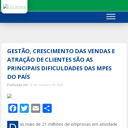
Ir
para
o
conteúdo
GESTÃO, CRESCIMENTO DAS VENDAS E
ATRAÇÃO DE CLIENTES SÃO AS
PRINCIPAIS DIFICULDADES DAS MPES
DO PAÍS
Publicado em
19 de outubro de 2023
F
T
E
S
ac
w
m
h
e
itt
ai
ar
D
as mais de 21 milhões de empresas em atividade