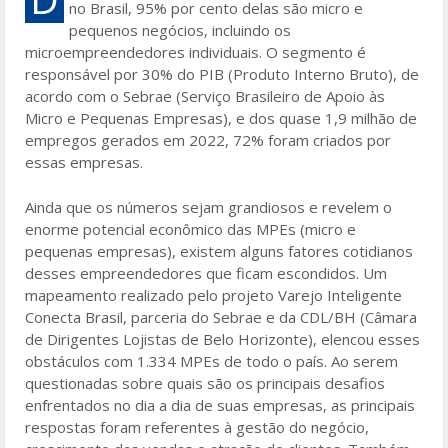
no Brasil, 95% por cento delas são micro e
b
er
l
e
pequenos negócios, incluindo os
o
microempreendedores individuais. O segmento é
responsável por 30% do PIB (Produto Interno Bruto), de
o
acordo com o Sebrae (Serviço Brasileiro de Apoio às
k
Micro e Pequenas Empresas), e dos quase 1,9 milhão de
empregos gerados em 2022, 72% foram criados por
essas empresas.
Ainda que os números sejam grandiosos e revelem o
enorme potencial econômico das MPEs (micro e
pequenas empresas), existem alguns fatores cotidianos
desses empreendedores que ficam escondidos. Um
mapeamento realizado pelo projeto Varejo Inteligente
Conecta Brasil, parceria do Sebrae e da CDL/BH (Câmara
de Dirigentes Lojistas de Belo Horizonte), elencou esses
obstáculos com 1.334 MPEs de todo o país. Ao serem
questionadas sobre quais são os principais desafios
enfrentados no dia a dia de suas empresas, as principais
respostas foram referentes à gestão do negócio,