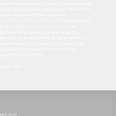
movimento lojista é seu caráter de espontaneidade
e auto-regulamentação. A iniciativa foi inteiramente
criada e desenvolvida por lojistas que
compreendiam a importância do convívio e da troca
de ideias entre empresários, para o mútuo
aprimoramento e para a formação de grupos
dedicados ao fortalecimento da classe. Assim, é
importante para os municípios a participação dos
lojistas em torno da sua própria Câmara de
Dirigentes Lojistas (CDL).
Outras CDLs
3365-2121