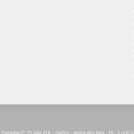
 Pompéia nº. 75 sala 216 – Centro - Angra dos Reis - RJ -
(24) 