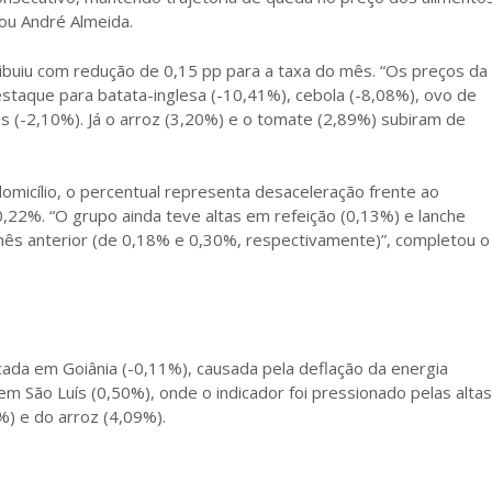
cou André Almeida.
ibuiu com redução de 0,15 pp para a taxa do mês. “Os preços da
staque para batata-inglesa (-10,41%), cebola (-8,08%), ovo de
nes (-2,10%). Já o arroz (3,20%) e o tomate (2,89%) subiram de
omicílio, o percentual representa desaceleração frente ao
,22%. “O grupo ainda teve altas em refeição (0,13%) e lanche
ês anterior (de 0,18% e 0,30%, respectivamente)”, completou o
ficada em Goiânia (-0,11%), causada pela deflação da energia
i em São Luís (0,50%), onde o indicador foi pressionado pelas altas
%) e do arroz (4,09%).