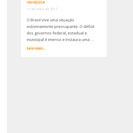
varejista
17 de maio de 2017
O Brasil vive uma situação
extremamente preocupante. O déficit
dos governos federal, estadual e
municipal é imenso e instaura uma …
Leia mais...