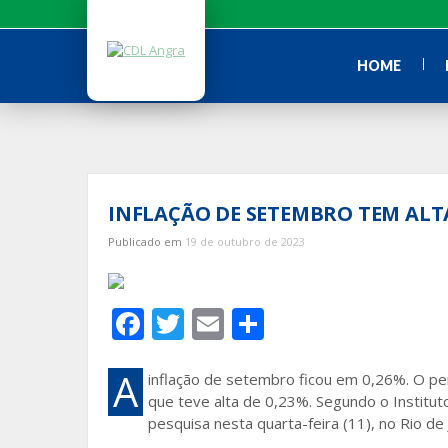
Ir
para
o
HOME
conteúdo
INFLAÇÃO DE SETEMBRO TEM ALTA
Publicado em
19 de outubro de 2023
F
T
E
S
ac
w
m
h
e
itt
ai
ar
A
inflação de setembro ficou em 0,26%. O per
que teve alta de 0,23%. Segundo o Instituto
b
er
l
e
pesquisa nesta quarta-feira (11), no Rio d
o