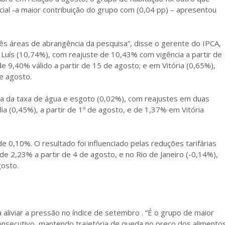
ncial -a maior contribuição do grupo com (0,04 pp) – apresentou
três áreas de abrangência da pesquisa”, disse o gerente do IPCA,
Luís (10,74%), com reajuste de 10,43% com vigência a partir de
9,40% válido a partir de 15 de agosto; e em Vitória (0,65%),
e agosto.
a da taxa de água e esgoto (0,02%), com reajustes em duas
a (0,45%), a partir de 1º de agosto, e de 1,37% em Vitória
0,10%. O resultado foi influenciado pelas reduções tarifárias
de 2,23% a partir de 4 de agosto, e no Rio de Janeiro (-0,14%),
gosto.
 aliviar a pressão no índice de setembro . “É o grupo de maior
onsecutivo, mantendo trajetória de queda no preço dos alimento