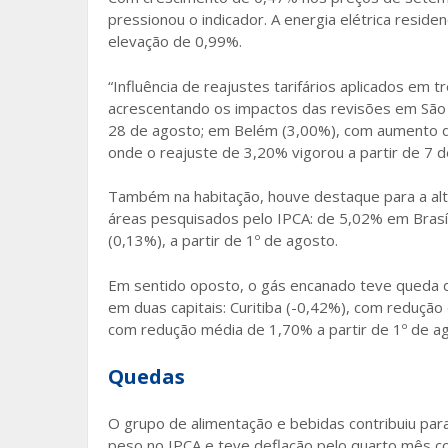
pressionou o indicador. A energia elétrica reside
elevação de 0,99%.
“Influência de reajustes tarifários aplicados em 
acrescentando os impactos das revisões em São 
28 de agosto; em Belém (3,00%), com aumento de 
onde o reajuste de 3,20% vigorou a partir de 7 d
Também na habitação, houve destaque para a alt
áreas pesquisados pelo IPCA: de 5,02% em Brasíli
(0,13%), a partir de 1º de agosto.
Em sentido oposto, o gás encanado teve queda de 
em duas capitais: Curitiba (-0,42%), com redução 
com redução média de 1,70% a partir de 1º de a
Quedas
O grupo de alimentação e bebidas contribuiu para
peso no IPCA e teve deflação pelo quarto mês c