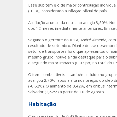
Esse subitem é o de maior contribuição individua
o
(IPCA), considerado a inflação oficial do país.
k
A inflação acumulada este ano atingiu 3,50%. No
dos 12 meses imediatamente anteriores. Em sete
Segundo o gerente do IPCA, André Almeida, com e
resultado de setembro. Diante desse desempenh
setor de transportes foi o que apresentou o maio
mesmo grupo, houve ainda destaque para o subi
e segundo maior impacto (0,07 pp) no total do 
O item combustíveis – também incluído no grupam
avançou 2,70%, após a alta nos preços do óleo di
(-0,62%). O aumento de 0,42%, em ônibus intermu
Salvador (2,62%) a partir de 10 de agosto.
Habitação
Com crescimento de 0,47% nos preços de setembr