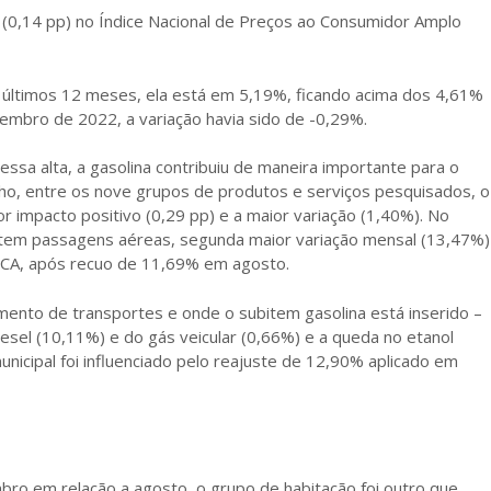
l (0,14 pp) no Índice Nacional de Preços ao Consumidor Amplo
s últimos 12 meses, ela está em 5,19%, ficando acima dos 4,61%
mbro de 2022, a variação havia sido de -0,29%.
ssa alta, a gasolina contribuiu de maneira importante para o
o, entre os nove grupos de produtos e serviços pesquisados, o
r impacto positivo (0,29 pp) e a maior variação (1,40%). No
tem passagens aéreas, segunda maior variação mensal (13,47%)
IPCA, após recuo de 11,69% em agosto.
ento de transportes e onde o subitem gasolina está inserido –
esel (10,11%) e do gás veicular (0,66%) e a queda no etanol
nicipal foi influenciado pelo reajuste de 12,90% aplicado em
o em relação a agosto, o grupo de habitação foi outro que