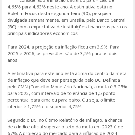
considerado a inflação oficial do país – caiu de
o
4,65% para 4,63% neste ano. A estimativa está no
Boletim Focus desta segunda-feira (30), pesquisa
o
divulgada semanalmente, em Brasília, pelo Banco Central
k
(BC) com a expectativa de instituições financeiras para os
principais indicadores econômicos.
Para 2024, a projeção da inflação ficou em 3,9%. Para
2025 e 2026, as previsões são de 3,5% para os dois
anos.
A estimativa para este ano está acima do centro da meta
de inflação que deve ser perseguida pelo BC. Definida
pelo CMN (Conselho Monetário Nacional), a meta é 3,25%
para 2023, com intervalo de tolerância de 1,5 ponto
percentual para cima ou para baixo. Ou seja, o limite
inferior é 1,75% e o superior 4,75%.
Segundo o BC, no último Relatório de Inflação, a chance
de o índice oficial superar o teto da meta em 2023 é de
67%. A projeção do mercado para a inflação de 2024