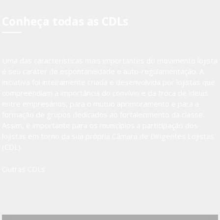
Conheça todas as CDLs
Uma das características mais importantes do movimento lojista
é seu caráter de espontaneidade e auto-regulamentação. A
iniciativa foi inteiramente criada e desenvolvida por lojistas que
compreendiam a importância do convívio e da troca de ideias
entre empresários, para o mútuo aprimoramento e para a
formação de grupos dedicados ao fortalecimento da classe.
Assim, é importante para os municípios a participação dos
lojistas em torno da sua própria Câmara de Dirigentes Lojistas
(CDL).
Outras CDLs