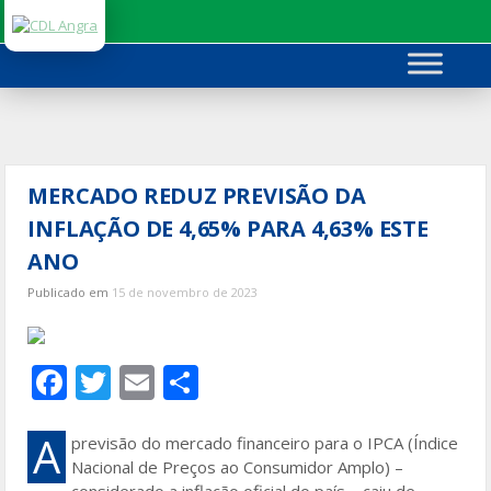
Ir
para
o
conteúdo
MERCADO REDUZ PREVISÃO DA
INFLAÇÃO DE 4,65% PARA 4,63% ESTE
ANO
Publicado em
15 de novembro de 2023
F
T
E
S
ac
w
m
h
e
itt
ai
ar
A
previsão do mercado financeiro para o IPCA (Índice
Nacional de Preços ao Consumidor Amplo) –
b
er
l
e