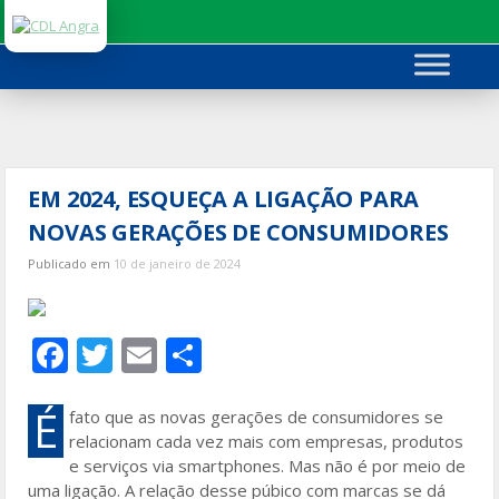
Ir
para
o
conteúdo
EM 2024, ESQUEÇA A LIGAÇÃO PARA
NOVAS GERAÇÕES DE CONSUMIDORES
Publicado em
10 de janeiro de 2024
F
T
E
S
ac
w
m
h
e
itt
ai
ar
É
fato que as novas gerações de consumidores se
relacionam cada vez mais com empresas, produtos
b
er
l
e
e serviços via smartphones. Mas não é por meio de
o
uma ligação. A relação desse púbico com marcas se dá