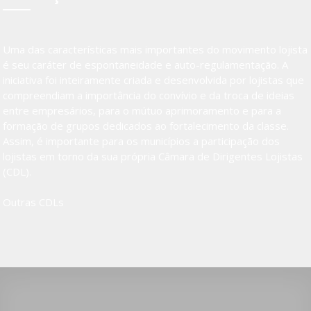
Uma das características mais importantes do movimento lojista
é seu caráter de espontaneidade e auto-regulamentação. A
iniciativa foi inteiramente criada e desenvolvida por lojistas que
compreendiam a importância do convívio e da troca de ideias
entre empresários, para o mútuo aprimoramento e para a
formação de grupos dedicados ao fortalecimento da classe.
Assim, é importante para os municípios a participação dos
lojistas em torno da sua própria Câmara de Dirigentes Lojistas
(CDL).
Outras CDLs