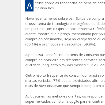
e
itt
ai
ar
A
nálise sobre as tendências de bens de con
Opinion Box
b
er
l
e
o
Novo levantamento sobre os hábitos de compra d
ecossistema de tecnologia e inteligência de dad
o
em parceria com o Opinion Box, empresa referên
k
cliente, mostra que o preço, mencionado por 66% 
compra do consumidor, seja no varejo físico ou o
(60,1%) e promoções e descontos (59,8%).
A pesquisa “Tendências de Bens de Consumo pa
compra do brasileiro em diferentes estratos soc
qualidade, enquanto 57% das classes C, D e E d
Outro hábito frequente do consumidor brasileiro
marcas variadas: 77% dos entrevistados afirma
mais de 50% disseram que sempre comparam o pr
Ao buscarem as melhores ofertas, os responden
supermercados como uma opção para encontrar p