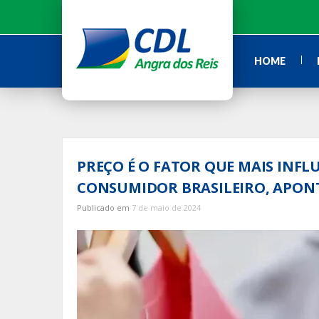
Ir
para
o
conteúdo
HOME
PREÇO É O FATOR QUE MAIS INFL
CONSUMIDOR BRASILEIRO, APONT
Publicado em
7 de maio de 2024