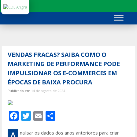
Ir
para
o
conteúdo
VENDAS FRACAS? SAIBA COMO O
MARKETING DE PERFORMANCE PODE
IMPULSIONAR OS E-COMMERCES EM
ÉPOCAS DE BAIXA PROCURA
Publicado em
14 de agosto de 2024
F
T
E
S
ac
w
m
h
e
itt
ai
ar
A
nalisar os dados dos anos anteriores para criar