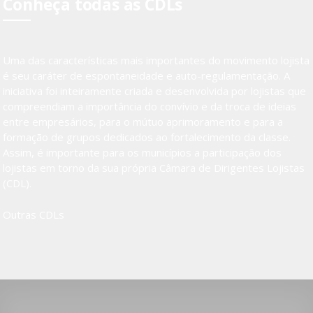
Conheça todas as CDLs
Uma das características mais importantes do movimento lojista
é seu caráter de espontaneidade e auto-regulamentação. A
iniciativa foi inteiramente criada e desenvolvida por lojistas que
compreendiam a importância do convívio e da troca de ideias
entre empresários, para o mútuo aprimoramento e para a
formação de grupos dedicados ao fortalecimento da classe.
Assim, é importante para os municípios a participação dos
lojistas em torno da sua própria Câmara de Dirigentes Lojistas
(CDL).
Outras CDLs