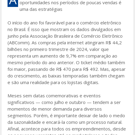
oportunidades nos períodos de poucas vendas é
b
er
l
e
uma das estratégias
o
O início do ano foi favorável para o comércio eletrônico
o
no Brasil. É isso que mostram os dados divulgados em
k
junho pela Associação Brasileira de Comércio Eletrônico
(ABComm). As compras pela internet atingiram R$ 44,2
bilhões no primeiro trimestre de 2024, valor que
representa um aumento de 9,7% em comparação ao
mesmo período do ano anterior. O ticket médio também
foi maior, passando de R$ 470 para R$ 492. Mas, apesar
do crescimento, as baixas temporadas também chegam
e são uma realidade para os lojistas digitais.
Meses sem datas comemorativas e eventos
significativos — como julho e outubro — tendem a ser
momentos de menor demanda para diversos
segmentos. Porém, é importante deixar de lado o medo
da sazonalidade e encará-la como um processo natural.
Afinal, acontece para todos os empreendimentos, desde