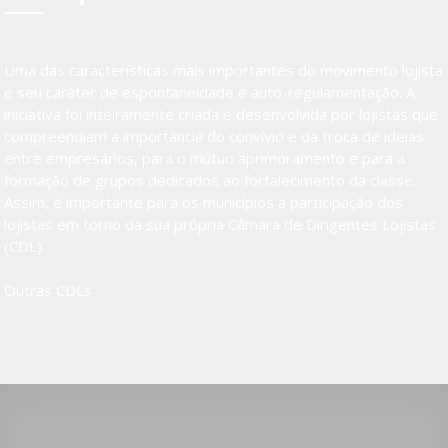
Uma das características mais importantes do movimento lojista
é seu caráter de espontaneidade e auto-regulamentação. A
iniciativa foi inteiramente criada e desenvolvida por lojistas que
compreendiam a importância do convívio e da troca de ideias
entre empresários, para o mútuo aprimoramento e para a
formação de grupos dedicados ao fortalecimento da classe.
Assim, é importante para os municípios a participação dos
lojistas em torno da sua própria Câmara de Dirigentes Lojistas
(CDL).
Outras CDLs