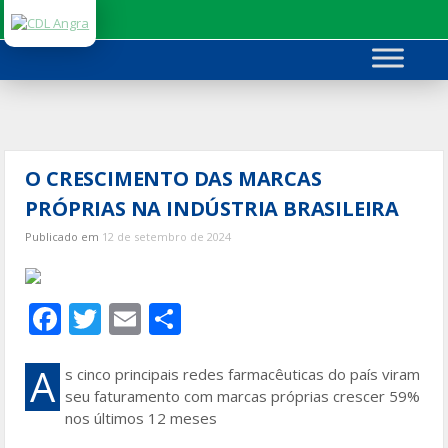
Ir
para
o
conteúdo
O CRESCIMENTO DAS MARCAS
PRÓPRIAS NA INDÚSTRIA BRASILEIRA
Publicado em
12 de setembro de 2024
F
T
E
S
ac
w
m
h
e
itt
ai
ar
A
s cinco principais redes farmacêuticas do país viram
seu faturamento com marcas próprias crescer 59%
b
er
l
e
nos últimos 12 meses
o