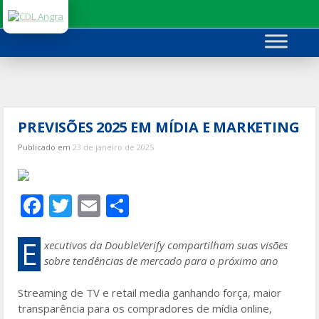
Ir
para
o
conteúdo
PREVISÕES 2025 EM MÍDIA E MARKETING
Publicado em
23 de janeiro de 2025
F
T
E
S
ac
w
m
h
e
itt
ai
ar
E
xecutivos da DoubleVerify compartilham suas visões
sobre tendências de mercado para o próximo ano
b
er
l
e
o
Streaming de TV e retail media ganhando força, maior
transparência para os compradores de mídia online,
o