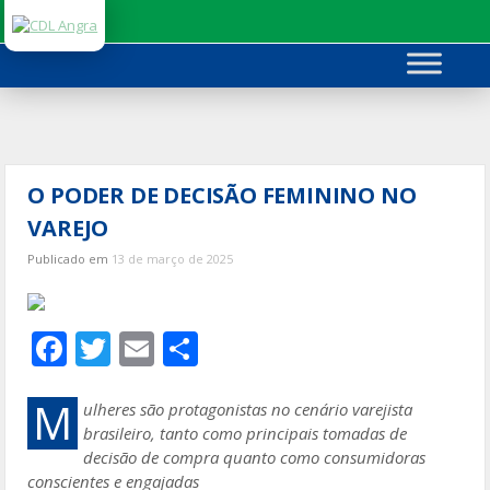
Ir
para
o
conteúdo
O PODER DE DECISÃO FEMININO NO
VAREJO
Publicado em
13 de março de 2025
F
T
E
S
ac
w
m
h
e
itt
ai
ar
M
ulheres são protagonistas no cenário varejista
brasileiro, tanto como principais tomadas de
b
er
l
e
decisão de compra quanto como consumidoras
o
conscientes e engajadas