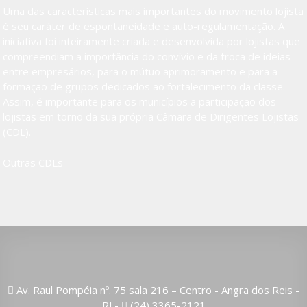
Uma das características mais importantes do movimento lojista
é seu caráter de espontaneidade e auto-regulamentação. A
iniciativa foi inteiramente criada e desenvolvida por lojistas que
compreendiam a importância do convívio e da troca de ideias
entre empresários, para o mútuo aprimoramento e para a
formação de grupos dedicados ao fortalecimento da classe.
Assim, é importante para os municípios a participação dos
lojistas em torno da sua própria Câmara de Dirigentes Lojistas
(CDL).
Outras CDLs
Av. Raul Pompéia nº. 75 sala 216 – Centro - Angra dos Reis -
RJ -
(24) 3365-2121