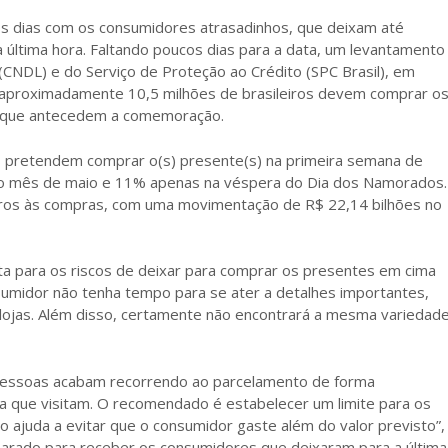
s dias com os consumidores atrasadinhos, que deixam até
ltima hora. Faltando poucos dias para a data, um levantamento
(CNDL) e do Serviço de Proteção ao Crédito (SPC Brasil), em
 aproximadamente 10,5 milhões de brasileiros devem comprar o
as que antecedem a comemoração.
pretendem comprar o(s) presente(s) na primeira semana de
no mês de maio e 11% apenas na véspera do Dia dos Namorados.
leiros às compras, com uma movimentação de R$ 22,14 bilhões no
ta para os riscos de deixar para comprar os presentes em cima
sumidor não tenha tempo para se ater a detalhes importantes,
lojas. Além disso, certamente não encontrará a mesma variedad
s pessoas acabam recorrendo ao parcelamento de forma
a que visitam. O recomendado é estabelecer um limite para os
so ajuda a evitar que o consumidor gaste além do valor previsto”,
parado para receber os consumidores que deixaram para a última