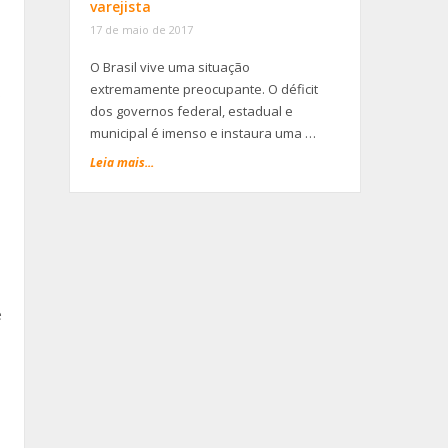
varejista
17 de maio de 2017
O Brasil vive uma situação
extremamente preocupante. O déficit
s
dos governos federal, estadual e
municipal é imenso e instaura uma …
Leia mais...
e