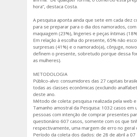
hora”, destaca Costa.
A pesquisa aponta ainda que sete em cada dez c
para se preparar para o dia dos namorados, com
maquiagem (23%), lingeries e peças íntimas (18%
Em relação à escolha do presente, 65% não esc
surpresas (41%) e o namorado(a), cônjuge, noivo
definem o presente, sobretudo porque dessa f
as mulheres).
METODOLOGIA
Público-alvo: consumidores das 27 capitais brasi
todas as classes econômicas (excluindo analfab
deste ano.
Método de coleta: pesquisa realizada pela web e
Tamanho amostral da Pesquisa: 1032 casos em um
pessoas com intenção de comprar presentes par
questionário 607 casos, somente com os que tin
respectivamente, uma margem de erro no geral de 
Período da coleta dos dados: de 28 de abril a 07