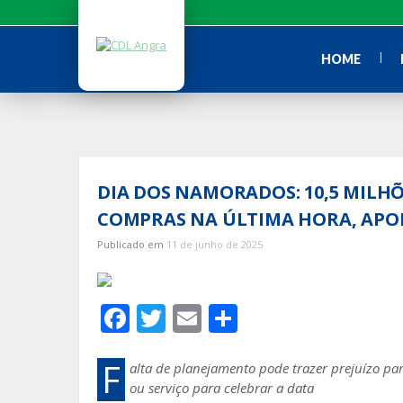
Ir
para
o
HOME
conteúdo
DIA DOS NAMORADOS: 10,5 MILHÕ
COMPRAS NA ÚLTIMA HORA, APO
Publicado em
11 de junho de 2025
F
T
E
S
ac
w
m
h
e
itt
ai
ar
F
alta de planejamento pode trazer prejuízo p
ou serviço para celebrar a data
b
er
l
e