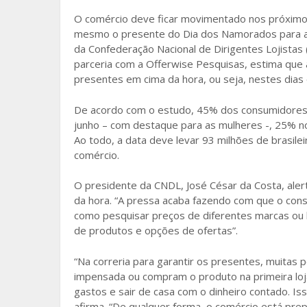
o
O comércio deve ficar movimentado nos próximo
mesmo o presente do Dia dos Namorados para a ú
o
da Confederação Nacional de Dirigentes Lojistas 
k
parceria com a Offerwise Pesquisas, estima que
presentes em cima da hora, ou seja, nestes di
De acordo com o estudo, 45% dos consumidores 
junho – com destaque para as mulheres -, 25% 
Ao todo, a data deve levar 93 milhões de brasi
comércio.
O presidente da CNDL, José César da Costa, aler
da hora. “A pressa acaba fazendo com que o con
como pesquisar preços de diferentes marcas ou 
de produtos e opções de ofertas”.
“Na correria para garantir os presentes, muita
impensada ou compram o produto na primeira loj
gastos e sair de casa com o dinheiro contado. Is
afirma. “De qualquer forma, o comércio está pre