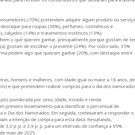
onsumidores (70%) pretendem adquirir algum produto ou serviç
 destaque para roupas (38%), perfumes, cosméticos e
), calçados (14%) e tratamentos estéticos (13%).
olhem o que querem ganhar, principalmente porque gostam de te
(a) gostam de escolher o presente (24%). Por outro lado, 35%
orma pedem algo que queiram ganhar (20%, com destaque entre
leiras, homens e mulheres, com idade igual ou maior a 18 anos, de
etos) e que pretendem realizar compras para o dia dos namorado
 pós-ponderada por sexo, idade, estado e renda.
 primeiro levantamento para identificar o percentual de
a o Dia dos Namorados. Em seguida, continuaram a responder o
ham a intenção de compra para esta data. Resultando,
3,0 p. p. e 3,9 p. p. para um intervalo de confiança a 95%.
 de maio de 2025.