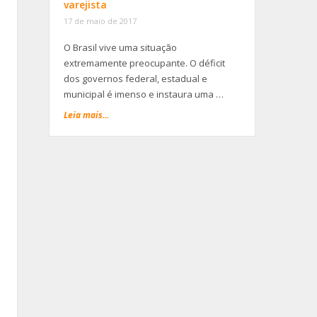
varejista
17 de maio de 2017
O Brasil vive uma situação
extremamente preocupante. O déficit
dos governos federal, estadual e
municipal é imenso e instaura uma …
Leia mais...