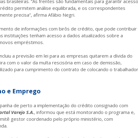
as brasileiras. “As frentes são fundamentais para garantir acess
crédito permitem análise equilibrada, e os correspondentes
mente precisa”, afirma Afábio Negri.
amento de informações com birôs de crédito, que pode contribuir
s instituições tenham acesso a dados atualizados sobre a
r novos empréstimos.
ncluiu a previsão em lei para as empresas quitarem a dívida do
eira com o valor da multa rescisória em caso de demissão,
ilizado para cumprimento do contrato de colocando o trabalhado
lho e Emprego
panha de perto a implementação do crédito consignado com
rtal Varejo S.A.
, informou que está monitorando o programa e,
comitê gestor coordenado pelo próprio ministério, com
nda.