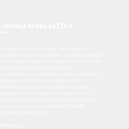
Conheça todas as CDLs
Uma das características mais importantes do
movimento lojista é seu caráter de espontaneidade
e auto-regulamentação. A iniciativa foi inteiramente
criada e desenvolvida por lojistas que
compreendiam a importância do convívio e da troca
de ideias entre empresários, para o mútuo
aprimoramento e para a formação de grupos
dedicados ao fortalecimento da classe. Assim, é
importante para os municípios a participação dos
lojistas em torno da sua própria Câmara de
Dirigentes Lojistas (CDL).
Outras CDLs