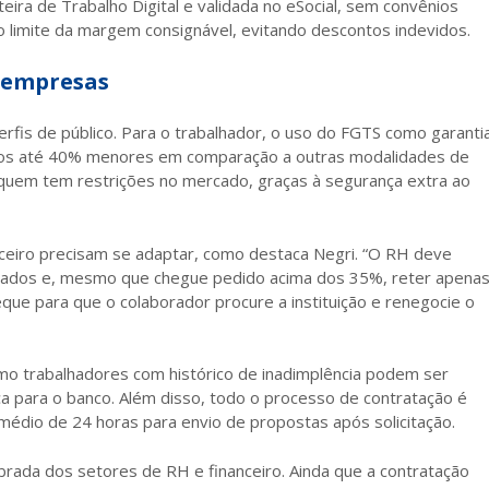
rteira de Trabalho Digital e validada no eSocial, sem convênios
o limite da margem consignável, evitando descontos indevidos.
e empresas
rfis de público. Para o trabalhador, o uso do FGTS como garanti
 juros até 40% menores em comparação a outras modalidades de
e quem tem restrições no mercado, graças à segurança extra ao
nceiro precisam se adaptar, como destaca Negri. “O RH deve
rmados e, mesmo que chegue pedido acima dos 35%, reter apena
eque para que o colaborador procure a instituição e renegocie o
esmo trabalhadores com histórico de inadimplência podem ser
a para o banco. Além disso, todo o processo de contratação é
 médio de 24 horas para envio de propostas após solicitação.
rada dos setores de RH e financeiro. Ainda que a contratação