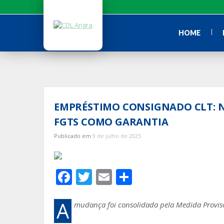
Ir
para
o
HOME
conteúdo
EMPRÉSTIMO CONSIGNADO CLT: N
FGTS COMO GARANTIA
Publicado em
9 de julho de 2025
F
T
E
S
ac
w
m
h
e
itt
ai
ar
A
mudança foi consolidada pela Medida Provis
b
er
l
e