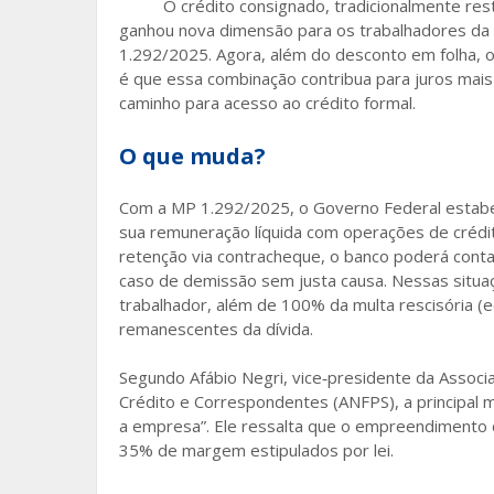
O crédito consignado, tradicionalmente res
o
ganhou nova dimensão para os trabalhadores da in
1.292/2025. Agora, além do desconto em folha, o
o
é que essa combinação contribua para juros mais
k
caminho para acesso ao crédito formal.
O que muda?
Com a MP 1.292/2025, o Governo Federal estab
sua remuneração líquida com operações de crédito
retenção via contracheque, o banco poderá conta
caso de demissão sem justa causa. Nessas situaç
trabalhador, além de 100% da multa rescisória (e
remanescentes da dívida.
Segundo Afábio Negri, vice‑presidente da Assoc
Crédito e Correspondentes (ANFPS), a principal
a empresa”. Ele ressalta que o empreendimento 
35% de margem estipulados por lei.