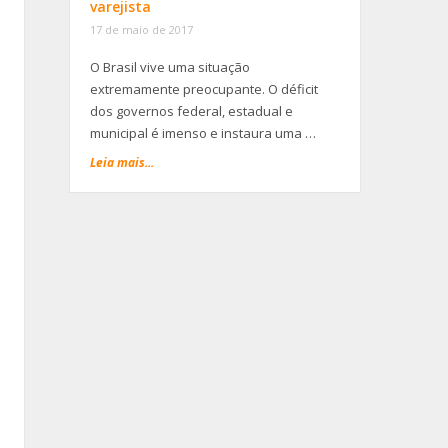
varejista
17 de maio de 2017
O Brasil vive uma situação
extremamente preocupante. O déficit
dos governos federal, estadual e
municipal é imenso e instaura uma …
Leia mais...