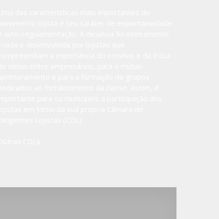
Uma das características mais importantes do
movimento lojista é seu caráter de espontaneidade
e auto-regulamentação. A iniciativa foi inteiramente
criada e desenvolvida por lojistas que
compreendiam a importância do convívio e da troca
de ideias entre empresários, para o mútuo
aprimoramento e para a formação de grupos
dedicados ao fortalecimento da classe. Assim, é
importante para os municípios a participação dos
lojistas em torno da sua própria Câmara de
Dirigentes Lojistas (CDL).
Outras CDLs