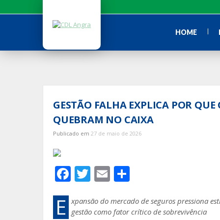
Ir
para
o
HOME
conteúdo
GESTÃO FALHA EXPLICA POR QUE
QUEBRAM NO CAIXA
Publicado em
27 de maio de 2026
F
T
E
S
ac
w
m
h
e
itt
ai
ar
E
xpansão do mercado de seguros pressiona estru
gestão como fator crítico de sobrevivência
b
er
l
e