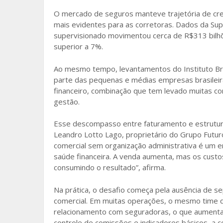
o
O mercado de seguros manteve trajetória de cr
mais evidentes para as corretoras. Dados da Sup
o
supervisionado movimentou cerca de R$313 bilhõ
k
superior a 7%.
Ao mesmo tempo, levantamentos do Instituto Bras
parte das pequenas e médias empresas brasileir
financeiro, combinação que tem levado muitas c
gestão.
Esse descompasso entre faturamento e estrutura 
Leandro Lotto Lago, proprietário do Grupo Futuro
comercial sem organização administrativa é um 
saúde financeira. A venda aumenta, mas os custos
consumindo o resultado”, afirma.
Na prática, o desafio começa pela ausência de sep
comercial. Em muitas operações, o mesmo time 
relacionamento com seguradoras, o que aumenta o 
controle de comissões e indicadores básicos, a c