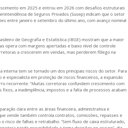
escimento em 2025 e entrou em 2026 com desafios estruturais
erintendência de Seguros Privados (Susep) indicam que o setor
es entre janeiro e setembro do último ano, com avanço nominal
ileiro de Geografia e Estatística (IBGE) mostram que a maior
as opera com margens apertadas e baixo nível de controle
orretoras a crescerem em vendas, mas perderem fôlego na
interna tem se tornado um dos principais riscos do setor. Para
 e especialista em proteção de riscos financeiros, a expansão
erro recorrente. “Muitas corretoras confundem crescimento com
 fixos, a inadimplência, impostos e a falta de processos acabam
aração clara entre as áreas financeira, administrativa e
que vende também controla contratos, comissões, repasses e
risco de falhas e retrabalho. “Sem fluxo de caixa estruturado,
orretora perde previsibilidade e toma decisões no escuro”, diz