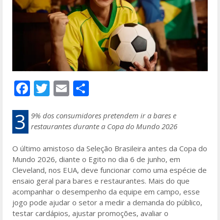
F
T
E
S
ac
w
m
h
e
itt
ai
ar
3
9% dos consumidores pretendem ir a bares e
restaurantes durante a Copa do Mundo 2026
b
er
l
e
o
O último amistoso da Seleção Brasileira antes da Copa do
Mundo 2026, diante o Egito no dia 6 de junho, em
o
Cleveland, nos EUA, deve funcionar como uma espécie de
k
ensaio geral para bares e restaurantes. Mais do que
acompanhar o desempenho da equipe em campo, esse
jogo pode ajudar o setor a medir a demanda do público,
testar cardápios, ajustar promoções, avaliar o