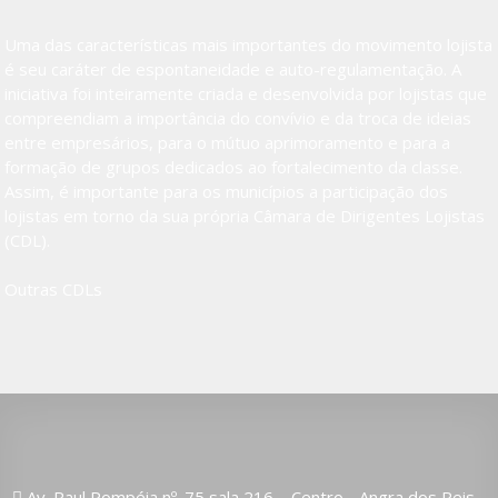
Uma das características mais importantes do movimento lojista
é seu caráter de espontaneidade e auto-regulamentação. A
iniciativa foi inteiramente criada e desenvolvida por lojistas que
compreendiam a importância do convívio e da troca de ideias
entre empresários, para o mútuo aprimoramento e para a
formação de grupos dedicados ao fortalecimento da classe.
Assim, é importante para os municípios a participação dos
lojistas em torno da sua própria Câmara de Dirigentes Lojistas
(CDL).
Outras CDLs
Av. Raul Pompéia nº. 75 sala 216 – Centro - Angra dos Reis -