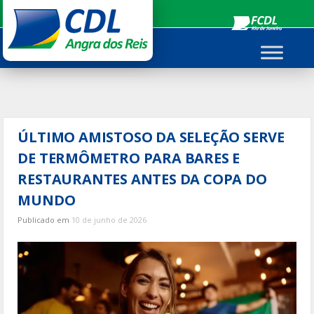
Ir
para
o
conteúdo
ÚLTIMO AMISTOSO DA SELEÇÃO SERVE
DE TERMÔMETRO PARA BARES E
RESTAURANTES ANTES DA COPA DO
MUNDO
Publicado em
10 de junho de 2026