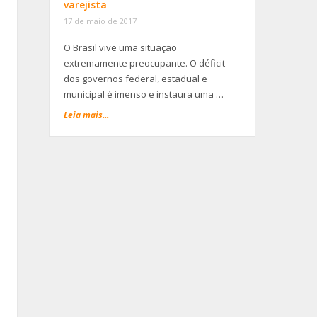
varejista
17 de maio de 2017
O Brasil vive uma situação
extremamente preocupante. O déficit
dos governos federal, estadual e
-
municipal é imenso e instaura uma …
Leia mais...