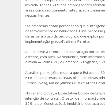
limitada. Apenas 21% dos empregadores afirmam
áreas como recrutamento, integração e treinamento
nessas frentes.
“As empresas estão percebendo que a inteligência
desenvolvimento de habilidades. Esse processo p
claras para o uso da tecnologia, o que explica p
implementação gradual”, afirma Pereira.
Ao observar a intenção de contratação por setor
à frente, com 68%. Na sequência, vêm Informaçã
e mídia —, com 67%, e Comércio & Logística, 57
A análise por regiões mostra que o Estado de São
61% das empresas paulistas planejam novas admi
Paraná (52%), Rio de Janeiro (48%) e Minas Gerai
No cenário global, a Expectativa Líquida de E
intenção de contratar. O setor de Informação li
35%, e por Construção & Imobiliário, que aparec