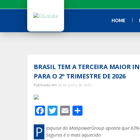
Ir
para
o
HOME
conteúdo
BRASIL TEM A TERCEIRA MAIOR
PARA O 2º TRIMESTRE DE 2026
Publicado em
24 de junho de 2026
F
T
E
S
ac
w
m
h
e
itt
ai
ar
P
esquisa do ManpowerGroup aponta que 63% da
Seguros é o mais aquecido
b
er
l
e