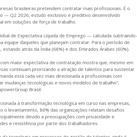
sas brasileiras pretendem contratar mais profissionais. É o
o — Q2 2026, estudo exclusivo e preditivo desenvolvido
l em soluções de força de trabalho.
 global de Expectativa Líquida de Emprego — calculada subtraindo
 equipe daqueles que planejam contratar. Para o período de
s, estando atrás da Índia (68%) e dos Emirados Árabes (60%).
ses com maior expectativa de contratação mostra que, mesmo em
as continuam priorizando a atração de talentos para sustentar
manda está cada vez mais direcionada a profissionais com
r mudanças tecnológicas e novos modelos de trabalho”,
npowerGroup Brasil.
cionada à transformação tecnológica em curso nas empresas,
undo o levantamento, 86% das organizações relatam desafios
rincipalmente devido a preocupações com privacidade e
des e resistência por parte dos trabalhadores.
da tecnologia em processos de gestão de talentos ainda é