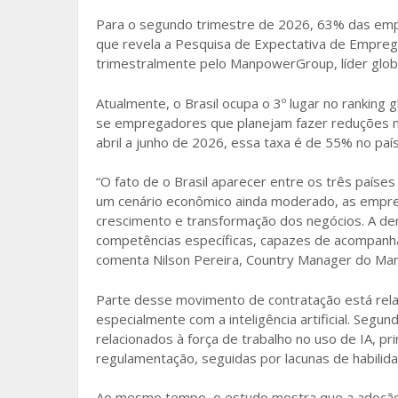
o
Para o segundo trimestre de 2026, 63% das empre
que revela a Pesquisa de Expectativa de Empreg
o
trimestralmente pelo ManpowerGroup, líder globa
k
Atualmente, o Brasil ocupa o 3º lugar no ranking
se empregadores que planejam fazer reduções na
abril a junho de 2026, essa taxa é de 55% no paí
“O fato de o Brasil aparecer entre os três paí
um cenário econômico ainda moderado, as empres
crescimento e transformação dos negócios. A de
competências específicas, capazes de acompanha
comenta Nilson Pereira, Country Manager do Ma
Parte desse movimento de contratação está rela
especialmente com a inteligência artificial. Seg
relacionados à força de trabalho no uso de IA, p
regulamentação, seguidas por lacunas de habilida
Ao mesmo tempo, o estudo mostra que a adoção 