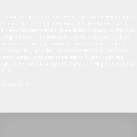
Uma das características mais importantes do movimento lojista
é seu caráter de espontaneidade e auto-regulamentação. A
iniciativa foi inteiramente criada e desenvolvida por lojistas que
compreendiam a importância do convívio e da troca de ideias
entre empresários, para o mútuo aprimoramento e para a
formação de grupos dedicados ao fortalecimento da classe.
Assim, é importante para os municípios a participação dos
lojistas em torno da sua própria Câmara de Dirigentes Lojistas
(CDL).
Outras CDLs