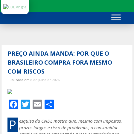
Ir
para
o
conteúdo
PREÇO AINDA MANDA: POR QUE O
BRASILEIRO COMPRA FORA MESMO
COM RISCOS
Publicado em
8 de julho de 2026
F
T
E
S
ac
w
m
h
e
itt
ai
ar
P
esquisa da CNDL mostra que, mesmo com impostos,
prazos longos e risco de problemas, o consumidor
b
er
l
e