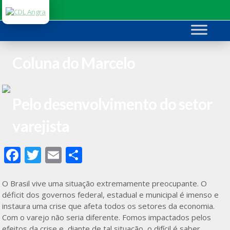
Ir
para
o
conteúdo
Coluna do Marcelo
Pelo desenvolvimento do setor
varejista
F
T
E
S
ac
w
m
h
e
itt
ai
ar
O Brasil vive uma situação extremamente preocupante. O
déficit dos governos federal, estadual e municipal é imenso e
b
er
l
e
instaura uma crise que afeta todos os setores da economia.
o
Com o varejo não seria diferente. Fomos impactados pelos
efeitos da crise e, diante de tal situação, o difícil é saber