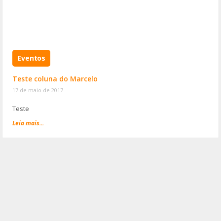
k
Eventos
Teste coluna do Marcelo
17 de maio de 2017
Teste
Leia mais...