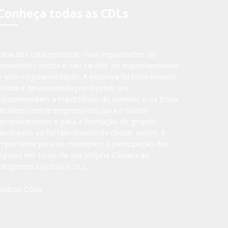
Conheça todas as CDLs
Uma das características mais importantes do
movimento lojista é seu caráter de espontaneidade
e auto-regulamentação. A iniciativa foi inteiramente
criada e desenvolvida por lojistas que
compreendiam a importância do convívio e da troca
de ideias entre empresários, para o mútuo
aprimoramento e para a formação de grupos
dedicados ao fortalecimento da classe. Assim, é
importante para os municípios a participação dos
lojistas em torno da sua própria Câmara de
Dirigentes Lojistas (CDL).
Outras CDLs