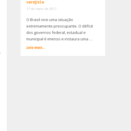
varejista
17 de maio de 2017
O Brasil vive uma situação
extremamente preocupante. O déficit
dos governos federal, estadual e
municipal é imenso e instaura uma …
Leia mais...
e
,