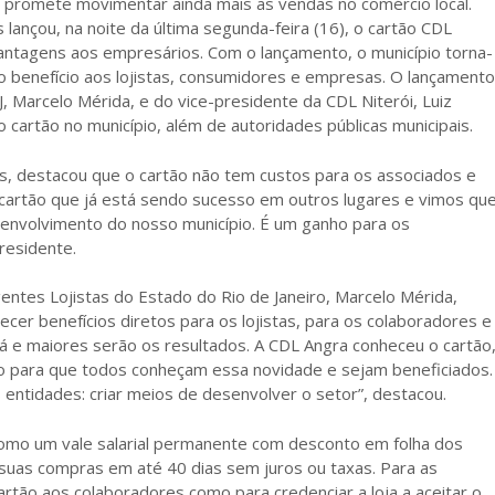
promete movimentar ainda mais as vendas no comércio local.
lançou, na noite da última segunda-feira (16), o cartão CDL
vantagens aos empresários. Com o lançamento, o município torna-
 benefício aos lojistas, consumidores e empresas. O lançamento
 Marcelo Mérida, e do vice-presidente da CDL Niterói, Luiz
o cartão no município, além de autoridades públicas municipais.
is, destacou que o cartão não tem custos para os associados e
 cartão que já está sendo sucesso em outros lugares e vimos qu
senvolvimento do nosso município. É um ganho para os
residente.
ntes Lojistas do Estado do Rio de Janeiro, Marcelo Mérida,
er benefícios diretos para os lojistas, para os colaboradores e
á e maiores serão os resultados. A CDL Angra conheceu o cartão
ndo para que todos conheçam essa novidade e sejam beneficiados.
ntidades: criar meios de desenvolver o setor”, destacou.
como um vale salarial permanente com desconto em folha dos
 suas compras em até 40 dias sem juros ou taxas. Para as
rtão aos colaboradores como para credenciar a loja a aceitar o