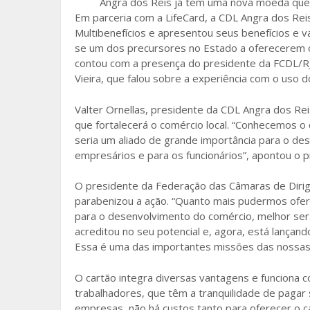
Angra dos Reis já tem uma nova moeda que 
o
Em parceria com a LifeCard, a CDL Angra dos Reis 
Multibenefícios e apresentou seus benefícios e 
o
se um dos precursores no Estado a oferecerem o
k
contou com a presença do presidente da FCDL/RJ,
Vieira, que falou sobre a experiência com o uso d
Valter Ornellas, presidente da CDL Angra dos Re
que fortalecerá o comércio local. “Conhecemos o
seria um aliado de grande importância para o de
empresários e para os funcionários”, apontou o p
O presidente da Federação das Câmaras de Dirige
parabenizou a ação. “Quanto mais pudermos oferec
para o desenvolvimento do comércio, melhor ser
acreditou no seu potencial e, agora, está lança
Essa é uma das importantes missões das nossas e
O cartão integra diversas vantagens e funciona 
trabalhadores, que têm a tranquilidade de pagar
empresas, não há custos tanto para oferecer o ca