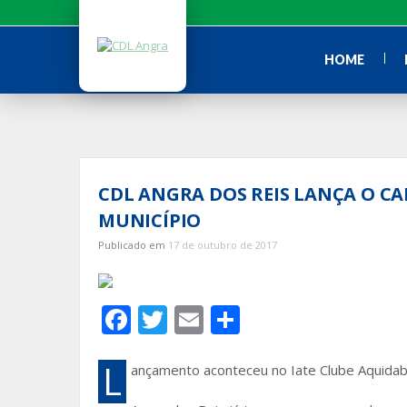
Ir
para
o
HOME
conteúdo
CDL ANGRA DOS REIS LANÇA O C
MUNICÍPIO
Publicado em
17 de outubro de 2017
F
T
E
S
ac
w
m
h
e
itt
ai
ar
L
ançamento aconteceu no Iate Clube Aquida
b
er
l
e