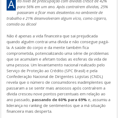
e
itt
ai
ar
A
lto nível de preocupação com dívidas cresce de 42%
para 56% em um ano. Após contraírem dívidas, 25%
b
er
l
e
passaram a ficar mais desatentos no ambiente de
o
trabalho e 21% desenvolveram algum vício, como cigarro,
comida ou álcool
o
k
Não é apenas a vida financeira que sai prejudicada
quando alguém contrai uma dívida e não consegue pagá-
la. A saúde do corpo e da mente também fica
comprometida, potencializando uma série de problemas
que se acumulam e afetam todas as esferas da vida de
uma pessoa. Um levantamento nacional realizado pelo
Serviço de Proteção ao Crédito (SPC Brasil) e pela
Confederação Nacional de Dirigentes Lojistas (CNDL)
revela que o número de consumidores inadimplentes que
passaram a se sentir mais ansiosos após contraírem a
dívida cresceu nove pontos percentuais em relação ao
ano passado,
passando de 60% para 69%
e, assumiu a
liderança no ranking de sentimentos que a má situação
financeira mais desperta.