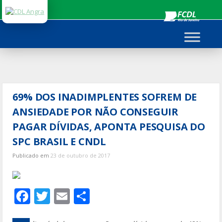
Ir
para
o
conteúdo
69% DOS INADIMPLENTES SOFREM DE
ANSIEDADE POR NÃO CONSEGUIR
PAGAR DÍVIDAS, APONTA PESQUISA DO
SPC BRASIL E CNDL
Publicado em
23 de outubro de 2017
F
T
E
S
ac
w
m
h