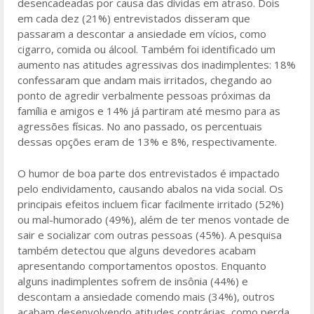
desencadeadas por causa das dívidas em atraso. Dois
em cada dez (21%) entrevistados disseram que
passaram a descontar a ansiedade em vícios, como
cigarro, comida ou álcool. Também foi identificado um
aumento nas atitudes agressivas dos inadimplentes: 18%
confessaram que andam mais irritados, chegando ao
ponto de agredir verbalmente pessoas próximas da
família e amigos e 14% já partiram até mesmo para as
agressões físicas. No ano passado, os percentuais
dessas opções eram de 13% e 8%, respectivamente.
O humor de boa parte dos entrevistados é impactado
pelo endividamento, causando abalos na vida social. Os
principais efeitos incluem ficar facilmente irritado (52%)
ou mal-humorado (49%), além de ter menos vontade de
sair e socializar com outras pessoas (45%). A pesquisa
também detectou que alguns devedores acabam
apresentando comportamentos opostos. Enquanto
alguns inadimplentes sofrem de insônia (44%) e
descontam a ansiedade comendo mais (34%), outros
acabam desenvolvendo atitudes contrárias, como perda