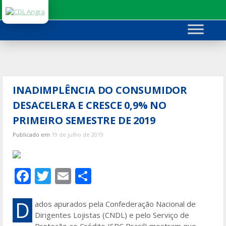
Ir
para
o
conteúdo
INADIMPLÊNCIA DO CONSUMIDOR
DESACELERA E CRESCE 0,9% NO
PRIMEIRO SEMESTRE DE 2019
Publicado em
19 de julho de 2019
F
T
E
S
ac
w
m
h
e
itt
ai
ar
D
ados apurados pela Confederação Nacional de
Dirigentes Lojistas (CNDL) e pelo Serviço de
b
er
l
e