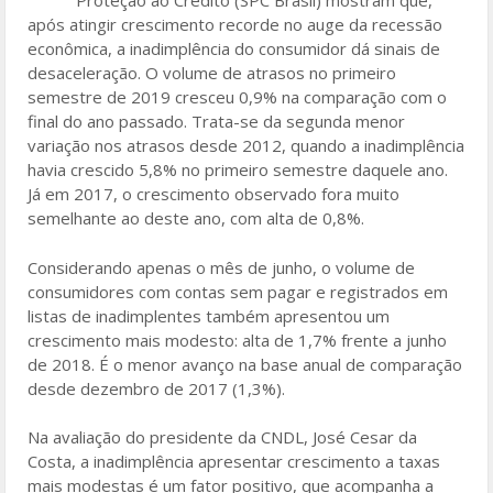
Proteção ao Crédito (SPC Brasil) mostram que,
o
após atingir crescimento recorde no auge da recessão
econômica, a inadimplência do consumidor dá sinais de
o
desaceleração. O volume de atrasos no primeiro
k
semestre de 2019 cresceu 0,9% na comparação com o
final do ano passado. Trata-se da segunda menor
variação nos atrasos desde 2012, quando a inadimplência
havia crescido 5,8% no primeiro semestre daquele ano.
Já em 2017, o crescimento observado fora muito
semelhante ao deste ano, com alta de 0,8%.
Considerando apenas o mês de junho, o volume de
consumidores com contas sem pagar e registrados em
listas de inadimplentes também apresentou um
crescimento mais modesto: alta de 1,7% frente a junho
de 2018. É o menor avanço na base anual de comparação
desde dezembro de 2017 (1,3%).
Na avaliação do presidente da CNDL, José Cesar da
Costa, a inadimplência apresentar crescimento a taxas
mais modestas é um fator positivo, que acompanha a