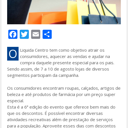
F
T
E
S
ac
w
m
h
e
itt
ai
ar
O
Liquida Centro tem como objetivo atrair os
consumidores, aquecer as vendas e ajudar na
b
er
l
e
compra daquele presente especial para os pais.
o
Sendo assim, de 7 a 10 de agosto lojas de diversos
segmentos participam da campanha.
o
k
Os consumidores encontram roupas, calçados, artigos de
beleza e até produtos de farmácia por um preço super
especial.
Esta é a 6ª edição do evento que oferece bem mais do
que os descontos. É possível encontrar diversas
atividades recreativas além de prestação de serviços
para a população. Aproveite esses dias com descontos