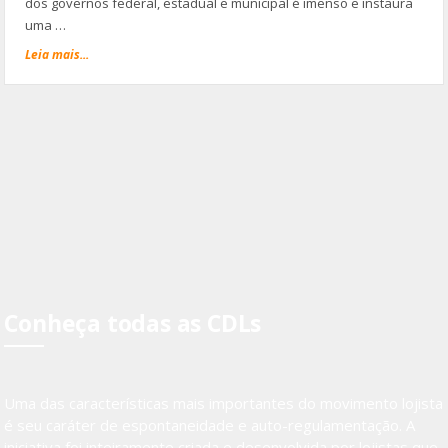
dos governos federal, estadual e municipal é imenso e instaura
uma …
Leia mais...
Conheça todas as CDLs
Uma das características mais importantes do movimento lojista
é seu caráter de espontaneidade e auto-regulamentação. A
iniciativa foi inteiramente criada e desenvolvida por lojistas que