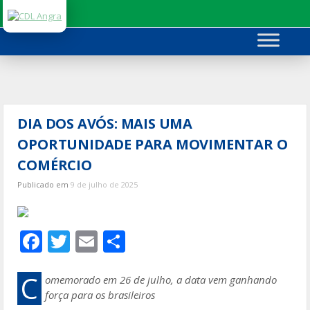
Ir
para
o
conteúdo
DIA DOS AVÓS: MAIS UMA
OPORTUNIDADE PARA MOVIMENTAR O
COMÉRCIO
Publicado em
9 de julho de 2025
F
T
E
S
ac
w
m
h
e
itt
ai
ar
C
omemorado em 26 de julho, a data vem ganhando
força para os brasileiros
b
er
l
e