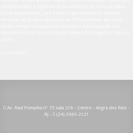
compreendiam a importância do convívio e da troca de ideias
entre empresários, para o mútuo aprimoramento e para a
formação de grupos dedicados ao fortalecimento da classe.
Assim, é importante para os municípios a participação dos
lojistas em torno da sua própria Câmara de Dirigentes Lojistas
(CDL).
Outras CDLs
Av. Raul Pompéia nº. 75 sala 216 – Centro - Angra dos Reis -
RJ -
(24) 3365-2121