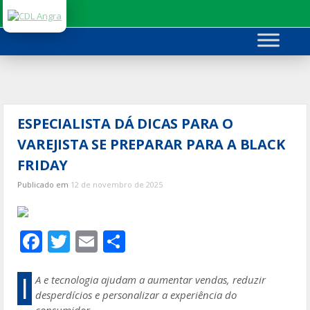
Ir
para
o
conteúdo
ESPECIALISTA DÁ DICAS PARA O
VAREJISTA SE PREPARAR PARA A BLACK
FRIDAY
Publicado em
12 de novembro de 2025
F
T
E
S
ac
w
m
h
e
itt
ai
ar
I
A e tecnologia ajudam a aumentar vendas, reduzir
desperdícios e personalizar a experiência do
b
er
l
e